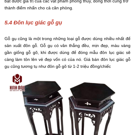
bật được giá trị của các vật phẩm phong thủy, đồng thời cũng trở
thành điểm nhấn cho cả căn phòng.
5.4 Đôn lục giác gỗ gụ
Gỗ gụ cũng là một trong những loại gỗ được dùng nhiều nhất để
sản xuất đôn gỗ. Gỗ gụ có vân thẳng đều, mịn đẹp, màu vàng
gần giống gỗ gõ, khi được dùng để đóng mẫu đôn lục giác sẽ
càng làm tôn lên vẻ đẹp vốn có của nó. Giá bán đôn lục giác gỗ
gụ cũng tương tụ như đôn gỗ gõ từ 1-2 triệu đồng/chiếc