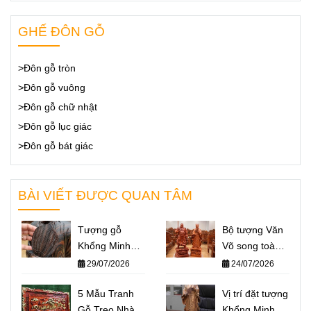
GHẾ ĐÔN GỖ
>Đôn gỗ tròn
>Đôn gỗ vuông
>Đôn gỗ chữ nhật
>Đôn gỗ lục giác
>Đôn gỗ bát giác
BÀI VIẾT ĐƯỢC QUAN TÂM
Tượng gỗ
Bộ tượng Văn
Khổng Minh
Võ song toàn
giá bao nhiêu?
Khổng Minh –
29/07/2026
24/07/2026
Báo giá một số
Quan Công: Ý
mẫu tượng
5 Mẫu Tranh
nghĩa và cách
Vị trí đặt tượng
Khổng Minh
Gỗ Treo Nhà
đặt trên bàn
Khổng Minh