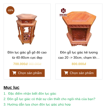
-22%
Đôn lục giác gỗ gõ đỏ cao
Đôn gỗ lục giác kê tượng
từ 40-80cm cực đẹp
cao 20 -> 30cm, chạm khắc
hoa sen, gỗ hương siêu
700.000đ
800.000đ
900.000đ
đẹp
Chọn sản phẩm
Chọn sản phẩm
Mục lục
1. Đặc điểm nhận biết đôn lục giác
2. Đôn gỗ lục giác có thật sự cần thiết cho ngôi nhà của bạn?
3. Hướng dẫn lựa chọn đôn lục giác phù hợp