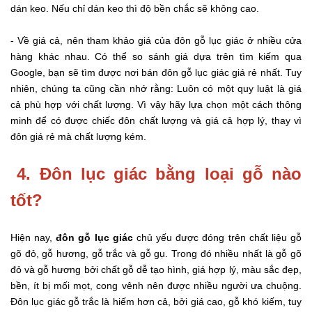
dán keo. Nếu chỉ dán keo thì độ bền chắc sẽ không cao.
- Về giá cả, nên tham khảo giá của đôn gỗ lục giác ở nhiều cửa
hàng khác nhau. Có thể so sánh giá dựa trên tìm kiếm qua
Google, bạn sẽ tìm được nơi bán đôn gỗ lục giác giá rẻ nhất. Tuy
nhiên, chúng ta cũng cần nhớ rằng: Luôn có một quy luật là giá
cả phù hợp với chất lượng. Vì vậy hãy lựa chọn một cách thông
minh để có được chiếc đôn chất lượng và giá cả hợp lý, thay vì
đôn giá rẻ mà chất lượng kém.
4. Đôn lục giác bằng loại gỗ nào
tốt?
Hiện nay,
đôn gỗ lục giác
chủ yếu được đóng trên chất liệu gỗ
gõ đỏ, gỗ hương, gỗ trắc và gỗ gụ. Trong đó nhiều nhất là gỗ gõ
đỏ và gỗ hương bởi chất gỗ dễ tạo hình, giá hợp lý, màu sắc đẹp,
bền, ít bị mối mọt, cong vênh nên được nhiều người ưa chuộng.
Đôn lục giác gỗ trắc là hiếm hơn cả, bởi giá cao, gỗ khó kiếm, tuy