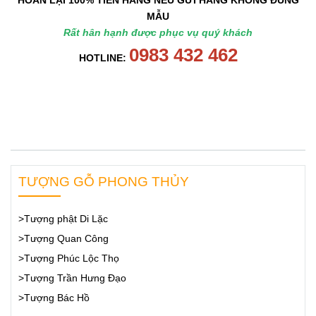
HOÀN LẠI 100% TIỀN HÀNG NẾU GỬI HÀNG KHÔNG ĐÚNG
MẪU
Rất hân hạnh được phục vụ quý khách
0983 432 462
HOTLINE:
TƯỢNG GỖ PHONG THỦY
>Tượng phật Di Lặc
>Tượng Quan Công
>Tượng Phúc Lộc Thọ
>Tượng Trần Hưng Đạo
>Tượng Bác Hồ