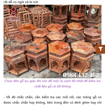
rất dễ co ngót và bị nứt.
Chọn đôn gỗ lục giác khi còn để mộc là cách tốt nhất để kiểm tra
chất liệu gỗ có tốt không
- Về độ chắc chắn, cần kiểm tra các mối nối, các mộng gỗ có
được chắc chắn hay không, bên trong đôn có đinh ghim hay chỉ