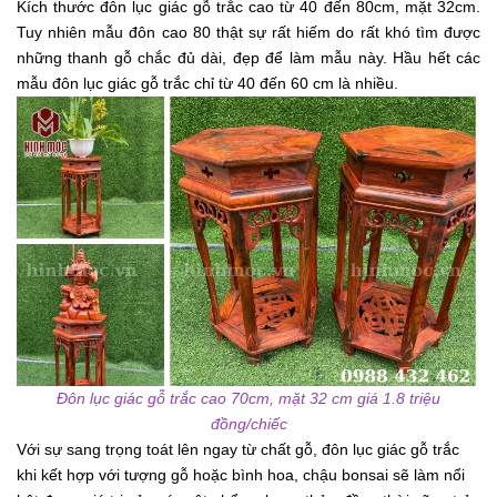
Kích thước đôn lục giác gỗ trắc cao từ 40 đến 80cm, mặt 32cm.
Tuy nhiên mẫu đôn cao 80 thật sự rất hiếm do rất khó tìm được
những thanh gỗ chắc đủ dài, đẹp để làm mẫu này. Hầu hết các
mẫu đôn lục giác gỗ trắc chỉ từ 40 đến 60 cm là nhiều.
Đôn lục giác gỗ trắc cao 70cm, mặt 32 cm giá 1.8 triệu
đồng/chiếc
Với sự sang trọng toát lên ngay từ chất gỗ, đôn lục giác gỗ trắc
khi kết hợp với tượng gỗ hoặc bình hoa, chậu bonsai sẽ làm nổi