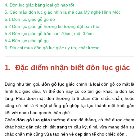
4. Đôn lục giác bằng loại gỗ nào tốt
5. Các mẫu đôn lục giác nhìn là mê của Mỹ nghệ Hinh Mộ
c
5.1 Đôn lục giác gỗ gõ đỏ
5.2 Đôn lục giác gỗ hương kê tượng đặt ban thờ
5.3 Đôn lục giác gỗ trắc cao 70cm, mặt 32cm
5.4 Đôn lục giác gỗ gụ
6. Địa chỉ mua đôn gỗ lục giác uy tín, chất lượng
1. Đặc điểm nhận biết đôn lục giác
Đúng như tên gọi,
đôn gỗ lục giác
chính là loại đôn gỗ có mặt là
hình lục giác đều. Vì thế đôn này có có tên gọi khác là đôn lục
lăng. Phía dưới mặt đôn thường là 6 chân đôn chắc chắn, hoặc
cũng có thể là 6 mặt phẳng gỗ ghép lại tạo thành một khối gắn
kết với nhau bao quanh thân ghế.
Chân
đôn gỗ lục giác
thường được để thẳng, có thể được chạm
khắc hoặc gắn các chi tiết trang trí cầu kỳ, tỉ mỉ, vừa mang đến sự
chắc chắn mà cũng vừa tạo nên vẻ đẹp tinh tế cho chiếc đôn .