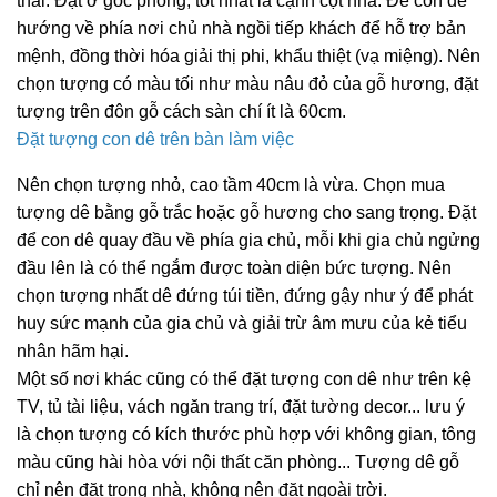
thái. Đặt ở góc phòng, tốt nhất là cạnh cột nhà. Để con dê
hướng về phía nơi chủ nhà ngồi tiếp khách để hỗ trợ bản
mệnh, đồng thời hóa giải thị phi, khẩu thiệt (vạ miệng). Nên
chọn tượng có màu tối như màu nâu đỏ của gỗ hương, đặt
tượng trên
đôn gỗ
cách sàn chí ít là 60cm.
Đặt tượng con dê trên bàn làm việc
Nên chọn tượng nhỏ, cao tầm 40cm là vừa. Chọn mua
tượng dê bằng gỗ trắc hoặc gỗ hương cho sang trọng. Đặt
để con dê quay đầu về phía gia chủ, mỗi khi gia chủ ngửng
đầu lên là có thể ngắm được toàn diện bức tượng. Nên
chọn tượng nhất dê đứng túi tiền, đứng gậy như ý để phát
huy sức mạnh của gia chủ và giải trừ âm mưu của kẻ tiểu
nhân hãm hại.
Một số nơi khác cũng có thể đặt tượng con dê như trên kệ
TV, tủ tài liệu, vách ngăn trang trí, đặt tường decor... lưu ý
là chọn tượng có kích thước phù hợp với không gian, tông
màu cũng hài hòa với nội thất căn phòng... Tượng dê gỗ
chỉ nên đặt trong nhà, không nên đặt ngoài trời.