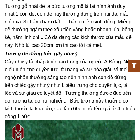
Tượng gỗ nhất dê là bức tượng mô tả lại hình ảnh duy
nhất 1 con dê, con dê này thường đứng trên núi đá, mắt
nhìn xa, 3 chân chạm đất, 1 chân co lên sinh động. Miệng
dê thường ngậm theo xâu tiền vàng hoặc nhành lúa, bông
kê, nấm linh chi... Có đa dạng các kích thước của mẫu dê
này. Nhỏ từ cao 20cm lớn thì cao tới cả mét.
Tượng dê đứng trên gậy như ý
Gậy như ý là pháp khí quan trọng của người Á Đông. Nó
biểu hiện cho quyền lực, tài năng và sự hóa giải. Vì thế
nghệ nhân thường sáng tạo nên hình ảnh con dê đứng
trên chiếc gậy như ý như 1 biểu trưng cho quyền lực, tài
lộc và sự giàu có tuyệt đối. Tượng thường được đục trên
gỗ hương ta, gỗ nu nghiến.... Bức tượng này thường có
kích thước là khá lớn, cao tầm 60cm trở lên, giá từ 4,5 triệu
đồng 1 bức.