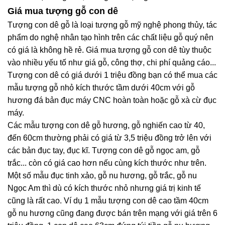
Giá mua tượng gỗ con dê
Tượng con dê gỗ là loại tượng gỗ mỹ nghệ phong thủy, tác
phẩm do nghệ nhân tạo hình trên các chất liệu gỗ quý nên
có giá là không hề rẻ. Giá mua tượng gỗ con dê tùy thuộc
vào nhiều yếu tố như giá gỗ, công thợ, chi phí quảng cáo...
Tượng con dê có giá dưới 1 triệu đồng bạn có thể mua các
mẫu tượng gỗ nhỏ kích thước tầm dưới 40cm với gỗ
hương đá bản đục máy CNC hoàn toàn hoặc gỗ xà cừ đục
máy.
Các mẫu tượng con dê gỗ hương, gỗ nghiến cao từ 40,
đến 60cm thường phải có giá từ 3,5 triệu đồng trở lên với
các bản đục tay, đục kĩ. Tượng con dê gỗ ngọc am, gỗ
trắc... còn có giá cao hơn nếu cùng kích thước như trên.
Một số mẫu đục tinh xảo, gỗ nu hương, gỗ trắc, gỗ nu
Ngọc Am thì dù có kích thước nhỏ nhưng giá trị kinh tế
cũng là rất cao. Ví dụ 1 mẫu tượng con dê cao tầm 40cm
gỗ nu hương cũng đang được bán trên mạng với giá trên 6