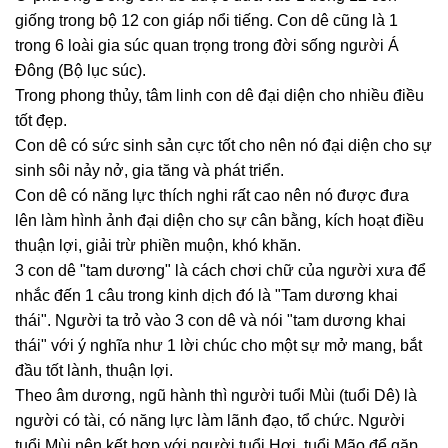
giống trong bộ 12 con giáp nổi tiếng. Con dê cũng là 1
trong 6 loài gia súc quan trọng trong đời sống người Á
Đông (Bộ lục súc).
Trong phong thủy, tâm linh con dê đại diện cho nhiều điều
tốt đẹp.
Con dê có sức sinh sản cực tốt cho nên nó đại diện cho sự
sinh sôi nảy nở, gia tăng và phát triển.
Con dê có năng lực thích nghi rất cao nên nó được đưa
lên làm hình ảnh đại diện cho sự cân bằng, kích hoạt điều
thuận lợi, giải trừ phiền muộn, khó khăn.
3 con dê "tam dương" là cách chơi chữ của người xưa để
nhắc đến 1 câu trong kinh dịch đó là "Tam dương khai
thái". Người ta trỏ vào 3 con dê và nói "tam dương khai
thái" với ý nghĩa như 1 lời chúc cho một sự mở mang, bắt
đầu tốt lành, thuận lợi.
Theo âm dương, ngũ hành thì người tuổi Mùi (tuổi Dê) là
người có tài, có năng lực làm lãnh đạo, tổ chức. Người
tuổi Mùi nên kết hợp với người tuổi Hợi, tuổi Mão để gặp