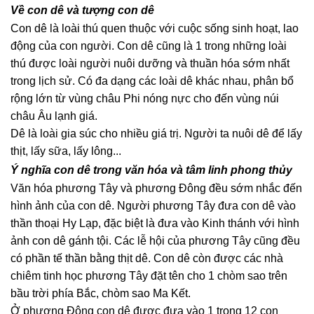
Về con dê và tượng con dê
Con dê là loài thú quen thuộc với cuộc sống sinh hoạt, lao
động của con người. Con dê cũng là 1 trong những loài
thú được loài người nuôi dưỡng và thuần hóa sớm nhất
trong lịch sử. Có đa dạng các loài dê khác nhau, phân bổ
rộng lớn từ vùng châu Phi nóng nực cho đến vùng núi
châu Âu lạnh giá.
Dê là loài gia súc cho nhiều giá trị. Người ta nuôi dê để lấy
thịt, lấy sữa, lấy lông...
Ý nghĩa con dê trong văn hóa và tâm linh phong thủy
Văn hóa phương Tây và phương Đông đều sớm nhắc đến
hình ảnh của con dê. Người phương Tây đưa con dê vào
thần thoại Hy Lạp, đặc biệt là đưa vào Kinh thánh với hình
ảnh con dê gánh tội. Các lễ hội của phương Tây cũng đều
có phần tế thần bằng thịt dê. Con dê còn được các nhà
chiêm tinh học phương Tây đặt tên cho 1 chòm sao trên
bầu trời phía Bắc, chòm sao Ma Kết.
Ở phương Đông con dê được đưa vào 1 trong 12 con