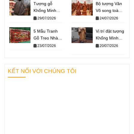
Tượng gỗ
Bộ tượng Văn
Khổng Minh
Võ song toàn
giá bao nhiêu?
Khổng Minh –
29/07/2026
24/07/2026
Báo giá một số
Quan Công: Ý
mẫu tượng
5 Mẫu Tranh
nghĩa và cách
Vị trí đặt tượng
Khổng Minh
Gỗ Treo Nhà
đặt trên bàn
Khổng Minh
nổi bật nhất
Thờ Họ Ý
làm việc
chuẩn phong
23/07/2026
20/07/2026
2026
Nghĩa Nhất
thủy – Không
2026
gian nào giúp
“quân sư” hỗ
KẾT NỐI VỚI CHÚNG TÔI
trợ bạn hiệu
quả nhất?