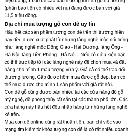
triệu đồng, 1 con dê cao 63cm đứng túi tiền gỗ nu hương
(phần bao tiền có nhiều vệt nu) đang được bán với giá
11,5 triệu đồng.
Địa chỉ mua tượng gỗ con dê uy tín
Hầu hết các sản phẩm tượng con dê trên thị trường hiện
nay đều được xuất phát từ những làng nghề mộc nổi tiếng
như làng nghề mộc Đông Giao - Hải Dương, làng Ống -
Hà Nội, làng Tiền Phong - Hà Nội... Nếu có điều kiện bạn
có thể trực tiếp tới các làng nghề này để chọn mua và đặt
hàng cho mình 1 mẫu tượng vừa ý. Giá cả có thể trao đổi
thương lượng. Gặp được hôm mua được gỗ đẹp, bạn có
thể mua được cho mình 1 sản phẩm với giá rất hời.
Con dê gỗ cũng được bán nhiều tại các cửa hàng đồ gỗ
mỹ nghệ, đồ phong thủy rất sẵn tại các thành phố lớn. Các
cửa hàng này hầu hết đều nhập hàng từ những làng nghề
kể trên.
Mua con dê online cũng rất thuận tiện, bạn chỉ việc vào
mạng tìm kiếm từ khóa tượng con dê là có rất nhiều doanh