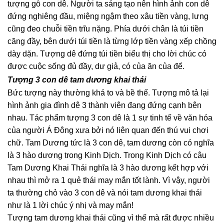
tượng gỗ con dê. Người ta sáng tạo nên hình ảnh con dê
đứng nghiêng đầu, miệng ngậm theo xâu tiền vàng, lưng
cũng đeo chuỗi tiền trĩu nặng. Phía dưới chân là túi tiền
căng đầy, bên dưới túi tiền là từng lớp tiền vàng xếp chồng
dày dặn. Tượng dê đứng túi tiền biểu thị cho lời chúc có
được cuộc sống đủ đầy, dư giả, có của ăn của để.
Tượng 3 con dê tam dương khai thái
Bức tượng này thường khá to và bề thế. Tượng mô tả lại
hình ảnh gia đình dê 3 thành viên đang đứng cạnh bên
nhau. Tác phẩm tượng 3 con dê là 1 sự tinh tế về văn hóa
của người Á Đông xưa bởi nó liên quan đến thú vui chơi
chữ. Tam Dương tức là 3 con dê, tam dương còn có nghĩa
là 3 hào dương trong Kinh Dịch. Trong Kinh Dịch có câu
Tam Dương Khai Thái nghĩa là 3 hào dương kết hợp với
nhau thì mở ra 1 quẻ thái may mắn tốt lành. Vì vậy, người
ta thường chỏ vào 3 con dê và nói tam dương khai thái
như là 1 lời chúc ý nhị và may mắn!
Tượng tam dương khai thái cũng vì thế mà rất được nhiều