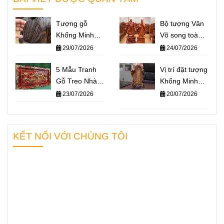
Tượng gỗ
Bộ tượng Văn
Khổng Minh
Võ song toàn
giá bao nhiêu?
Khổng Minh –
29/07/2026
24/07/2026
Báo giá một số
Quan Công: Ý
mẫu tượng
5 Mẫu Tranh
nghĩa và cách
Vị trí đặt tượng
Khổng Minh
Gỗ Treo Nhà
đặt trên bàn
Khổng Minh
nổi bật nhất
Thờ Họ Ý
làm việc
chuẩn phong
23/07/2026
20/07/2026
2026
Nghĩa Nhất
thủy – Không
2026
gian nào giúp
“quân sư” hỗ
KẾT NỐI VỚI CHÚNG TÔI
trợ bạn hiệu
quả nhất?