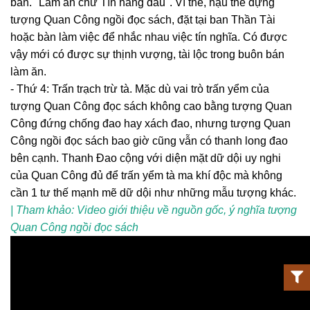
bán. "Làm ăn chữ Tín hàng đầu". Vì thế, hậu thế dựng
tượng Quan Công ngồi đọc sách, đặt tại ban Thần Tài
hoặc bàn làm việc để nhắc nhau việc tín nghĩa. Có được
vậy mới có được sự thịnh vượng, tài lộc trong buôn bán
làm ăn.
- Thứ 4: Trấn trạch trừ tà. Mặc dù vai trò trấn yểm của
tượng Quan Công đọc sách không cao bằng tượng Quan
Công đứng chống đao hay xách đao, nhưng tượng Quan
Công ngồi đọc sách bao giờ cũng vẫn có thanh long đao
bên cạnh. Thanh Đao cộng với diện mặt dữ dội uy nghi
của Quan Công đủ để trấn yểm tà ma khí độc mà không
cần 1 tư thế mạnh mẽ dữ dội như những mẫu tượng khác.
| Tham khảo: Video giới thiệu về nguồn gốc, ý nghĩa tượng
Quan Công ngồi đọc sách