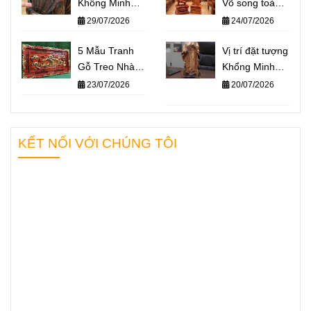
Khổng Minh
Võ song toàn
giá bao nhiêu?
Khổng Minh –
29/07/2026
24/07/2026
Báo giá một số
Quan Công: Ý
mẫu tượng
5 Mẫu Tranh
nghĩa và cách
Vị trí đặt tượng
Khổng Minh
Gỗ Treo Nhà
đặt trên bàn
Khổng Minh
nổi bật nhất
Thờ Họ Ý
làm việc
chuẩn phong
23/07/2026
20/07/2026
2026
Nghĩa Nhất
thủy – Không
2026
gian nào giúp
“quân sư” hỗ
KẾT NỐI VỚI CHÚNG TÔI
trợ bạn hiệu
quả nhất?