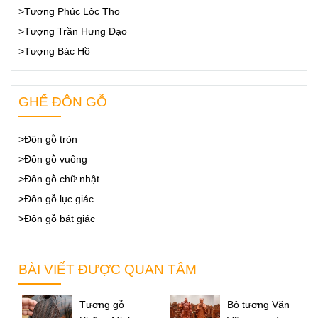
>Tượng Phúc Lộc Thọ
>Tượng Trần Hưng Đạo
>Tượng Bác Hồ
GHẾ ĐÔN GỖ
>Đôn gỗ tròn
>Đôn gỗ vuông
>Đôn gỗ chữ nhật
>Đôn gỗ lục giác
>Đôn gỗ bát giác
BÀI VIẾT ĐƯỢC QUAN TÂM
Tượng gỗ
Bộ tượng Văn