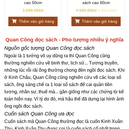
cao 50cm
sách cao 60cm
3.600.000đ
4.000.000đ
4.200.000đ
Thêm vào giỏ hàng
Thêm vào giỏ hàng
Quan Công đọc sách - Pho tượng nhiều ý nghĩa
Nguồn gốc tượng Quan Công đọc sách
Ngoài là 1 tướng võ uy dũng ra thì Quan Công cũng
thường nghiên cứu về binh thư, lịch sử... Tương truyền,
những lúc rỗi rãi ông thường chong đèn ngồi đọc sách. Khi
ở Kinh Châu, Quan Công cũng nghiên cứu về các loại sổ
sách, ông sáng chế ra 1 loại sổ sách để cai quản tiền
lương, nhân sự, thuế má... gần giống như các chứng từ kế
toán hiện nay. Vì lý do đó, mà hậu thế đã dựng lại hình ảnh
ông ngồi đọc sách.
Cuốn sách Quan Công ưa đọc
Cuốn sách mà Quan Công thường đọc là cuốn Kinh Xuân
Thu. Kinh Xuân Thu được coi là cuốn sách cổ nhất trong