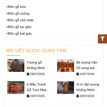
>Đôn gỗ tròn
>Đôn gỗ vuông
>Đôn gỗ chữ nhật
>Đôn gỗ lục giác
>Đôn gỗ bát giác
BÀI VIẾT ĐƯỢC QUAN TÂM
Tượng gỗ
Bộ tượng Văn
Khổng Minh
Võ song toàn
giá bao nhiêu?
Khổng Minh –
29/07/2026
24/07/2026
Báo giá một số
Quan Công: Ý
mẫu tượng
5 Mẫu Tranh
nghĩa và cách
Vị trí đặt tượng
Khổng Minh
Gỗ Treo Nhà
đặt trên bàn
Khổng Minh
nổi bật nhất
Thờ Họ Ý
làm việc
chuẩn phong
23/07/2026
20/07/2026
2026
Nghĩa Nhất
thủy – Không
2026
gian nào giúp