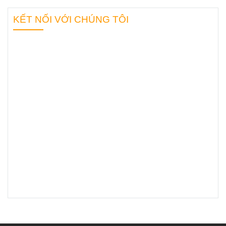
“quân sư” hỗ
KẾT NỐI VỚI CHÚNG TÔI
trợ bạn hiệu
quả nhất?