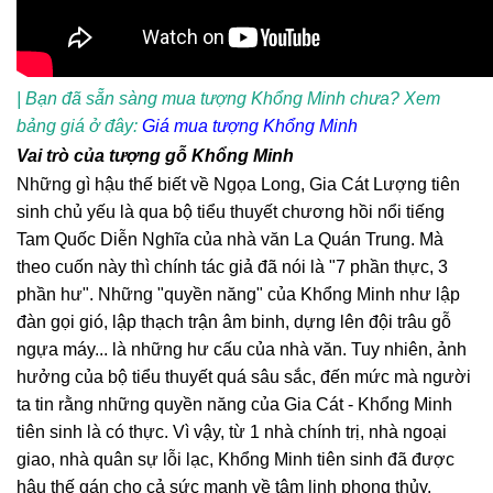
| Bạn đã sẵn sàng mua tượng Khổng Minh chưa? Xem
bảng giá ở đây:
Giá mua tượng Khổng Minh
Vai trò của tượng gỗ Khổng Minh
Những gì hậu thế biết về Ngọa Long, Gia Cát Lượng tiên
sinh chủ yếu là qua bộ tiểu thuyết chương hồi nổi tiếng
Tam Quốc Diễn Nghĩa của nhà văn La Quán Trung. Mà
theo cuốn này thì chính tác giả đã nói là "7 phần thực, 3
phần hư". Những "quyền năng" của Khổng Minh như lập
đàn gọi gió, lập thạch trận âm binh, dựng lên đội trâu gỗ
ngựa máy... là những hư cấu của nhà văn. Tuy nhiên, ảnh
hưởng của bộ tiểu thuyết quá sâu sắc, đến mức mà người
ta tin rằng những quyền năng của Gia Cát - Khổng Minh
tiên sinh là có thực. Vì vậy, từ 1 nhà chính trị, nhà ngoại
giao, nhà quân sự lỗi lạc, Khổng Minh tiên sinh đã được
hậu thế gán cho cả sức mạnh về tâm linh phong thủy.