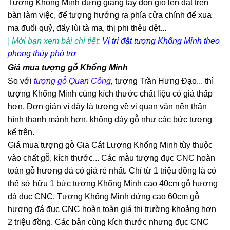
Tượng Khổng Minh đứng giang tay đón gió lên đặt trên
bàn làm việc, để tượng hướng ra phía cửa chính để xua
ma đuổi quỷ, đẩy lùi tà ma, thị phi thêu dệt...
| Mời bạn xem bài chi tiết:
Vị trí đặt tượng Khổng Minh theo
phong thủy phò trợ
Giá mua tượng gỗ Khổng Minh
So với
tượng gỗ Quan Công
,
tượng Trần Hưng Đạo... thì
tượng Khổng Minh cùng kích thước chất liệu có giá thấp
hơn. Đơn giản vì đây là tượng về vị quan văn nên thân
hình thanh mảnh hơn, không dày gỗ như các bức tượng
kể trên.
Giá mua tượng gỗ Gia Cát Lượng Khổng Minh tùy thuộc
vào chất gỗ, kích thước... Các mẫu tượng đục CNC hoàn
toàn gỗ hương đá có giá rẻ nhất. Chỉ từ 1 triệu đồng là có
thể sở hữu 1 bức tượng Khổng Minh cao 40cm gỗ hương
đá đục CNC. Tượng Khổng Minh đứng cao 60cm gỗ
hương đá đục CNC hoàn toàn giá thị trường khoảng hơn
2 triệu đồng. Các bản cùng kích thước nhưng đục CNC