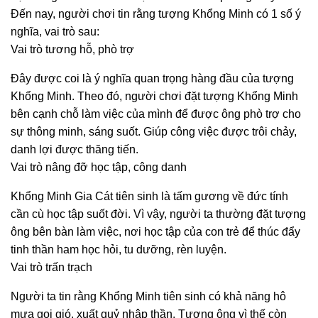
Đến nay, người chơi tin rằng tượng Khổng Minh có 1 số ý
nghĩa, vai trò sau:
Vai trò tương hỗ, phò trợ
Đây được coi là ý nghĩa quan trọng hàng đầu của tượng
Khổng Minh. Theo đó, người chơi đặt tượng Khổng Minh
bên cạnh chỗ làm việc của mình để được ông phò trợ cho
sự thông minh, sáng suốt. Giúp công việc được trôi chảy,
danh lợi được thăng tiến.
Vai trò nâng đỡ học tập, công danh
Khổng Minh Gia Cát tiên sinh là tấm gương về đức tính
cần cù học tập suốt đời. Vì vậy, người ta thường đặt tượng
ông bên bàn làm việc, nơi học tập của con trẻ để thúc đẩy
tinh thần ham học hỏi, tu dưỡng, rèn luyện.
Vai trò trấn trạch
Người ta tin rằng Khổng Minh tiên sinh có khả năng hô
mưa gọi gió, xuất quỷ nhập thần. Tượng ông vì thế còn