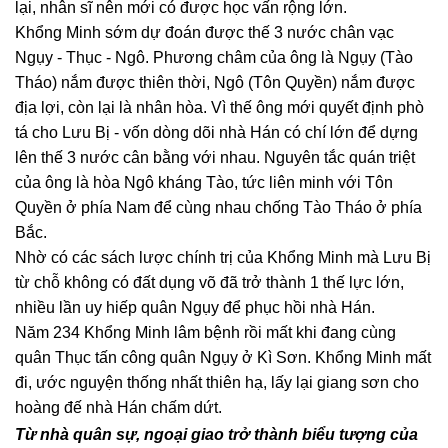
lại, nhân sĩ nên mới có được học vấn rộng lớn.
Khổng Minh sớm dự đoán được thế 3 nước chân vạc
Ngụy - Thục - Ngô. Phương châm của ông là Ngụy (Tào
Tháo) nắm được thiên thời, Ngô (Tôn Quyền) nắm được
địa lợi, còn lại là nhân hòa. Vì thế ông mới quyết định phò
tá cho Lưu Bị - vốn dòng dõi nhà Hán có chí lớn để dựng
lên thế 3 nước cân bằng với nhau. Nguyên tắc quán triệt
của ông là hòa Ngô kháng Tào, tức liên minh với Tôn
Quyền ở phía Nam để cùng nhau chống Tào Tháo ở phía
Bắc.
Nhờ có các sách lược chính trị của Khổng Minh mà Lưu Bị
từ chỗ không có đất dụng võ đã trở thành 1 thế lực lớn,
nhiều lần uy hiếp quân Ngụy để phục hồi nhà Hán.
Năm 234 Khổng Minh lâm bệnh rồi mất khi đang cùng
quân Thục tấn công quân Ngụy ở Kì Sơn. Khổng Minh mất
đi, ước nguyện thống nhất thiên hạ, lấy lại giang sơn cho
hoàng đế nhà Hán chấm dứt.
Từ nhà quân sự, ngoại giao trở thành biểu tượng của