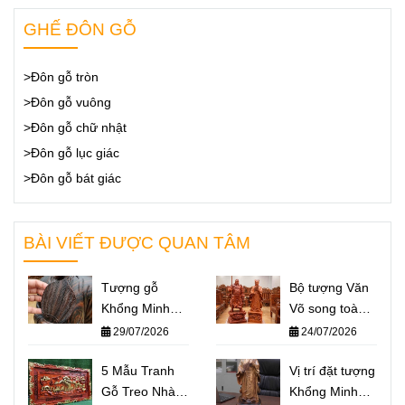
GHẾ ĐÔN GỖ
>Đôn gỗ tròn
>Đôn gỗ vuông
>Đôn gỗ chữ nhật
>Đôn gỗ lục giác
>Đôn gỗ bát giác
BÀI VIẾT ĐƯỢC QUAN TÂM
Tượng gỗ
Bộ tượng Văn
Khổng Minh
Võ song toàn
giá bao nhiêu?
Khổng Minh –
29/07/2026
24/07/2026
Báo giá một số
Quan Công: Ý
mẫu tượng
5 Mẫu Tranh
nghĩa và cách
Vị trí đặt tượng
Khổng Minh
Gỗ Treo Nhà
đặt trên bàn
Khổng Minh