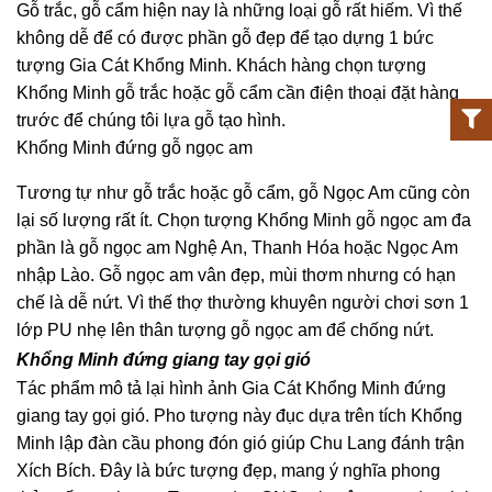
Gỗ trắc, gỗ cẩm hiện nay là những loại gỗ rất hiếm. Vì thế
không dễ để có được phần gỗ đẹp để tạo dựng 1 bức
tượng Gia Cát Khổng Minh. Khách hàng chọn tượng
Khổng Minh gỗ trắc hoặc gỗ cẩm cần điện thoại đặt hàng
trước để chúng tôi lựa gỗ tạo hình.
Khổng Minh đứng gỗ ngọc am
Tương tự như gỗ trắc hoặc gỗ cẩm, gỗ Ngọc Am cũng còn
lại số lượng rất ít. Chọn tượng Khổng Minh gỗ ngọc am đa
phần là gỗ ngọc am Nghệ An, Thanh Hóa hoặc Ngọc Am
nhập Lào. Gỗ ngọc am vân đẹp, mùi thơm nhưng có hạn
chế là dễ nứt. Vì thế thợ thường khuyên người chơi sơn 1
lớp PU nhẹ lên thân tượng gỗ ngọc am để chống nứt.
Khổng Minh đứng giang tay gọi gió
Tác phẩm mô tả lại hình ảnh Gia Cát Khổng Minh đứng
giang tay gọi gió. Pho tượng này đục dựa trên tích Khổng
Minh lập đàn cầu phong đón gió giúp Chu Lang đánh trận
Xích Bích. Đây là bức tượng đẹp, mang ý nghĩa phong