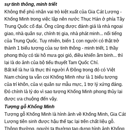
sự tinh thông, minh triết
Không thể phủ nhận vai trò kiệt xuất của Gia Cát Lượng -
Khổng Minh trong việc lập nên nước Thục Hán ở phía Tây
Trung Quốc cổ đại. Ông cũng được đánh giá là nhà ngoại
giao, nhà quân sự, chính trị gia, nhà phát minh... nổi tiếng
của Trung Quốc. Tuy nhiên, biến 1 con người có thật trở
thành 1 biểu tượng của sự tinh thông - minh triết, 1 thầy
phong thủy có tài hô mưa gọi gió, điều khiển âm binh... thì
lại là do ảnh của bộ tiểu thuyết Tam Quốc Chí.
Bất kể là hư là thực thì người Á Đông trong đó có Việt
Nam chúng ta vẫn coi Khổng Minh như là 1 biểu tượng
của trí khôn, của vị quân sư mẫu mực, 1 trợ lý xứng đáng.
Đó chính là lý do vì sao tượng Khổng Minh phong thủy lại
được ưa chuộng đến vậy.
Tượng gỗ Khổng Minh
Tượng gỗ Khổng Minh là hình ảnh về Khổng Minh, Gia Cát
Lượng tiên sinh được hậu thế tạc lại trên chất liệu gỗ.
Thông thường, người ta thường tạo dựng hình ảnh Khổng