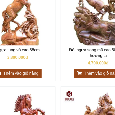
ựa tung vó cao 58cm
Đôi ngựa song mã cao 5
hương ta
3.800.000đ
4.700.000đ
Thêm vào giỏ hàng
Thêm vào giỏ h