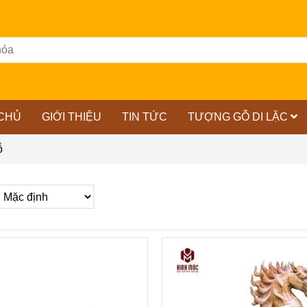
CHỦ
GIỚI THIỆU
TIN TỨC
TƯỢNG GỖ DI LẶC
ỗ