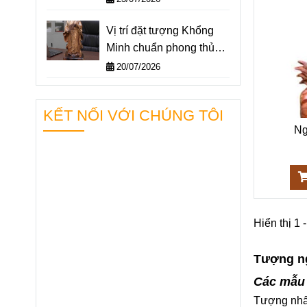
Vị trí đặt tượng Khổng
Minh chuẩn phong thủy –
Không gian nào giúp
20/07/2026
“quân sư” hỗ trợ bạn
hiệu quả nhất?
KẾT NỐI VỚI CHÚNG TÔI
Ng
Hiển thị 1 -
Tượng ng
Các mẫu
Tượng nhấ