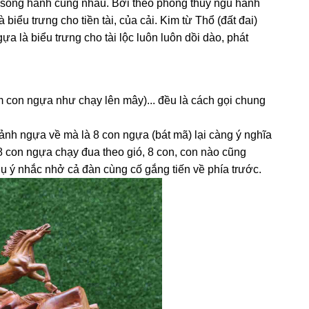
ng song hành cùng nhau. Bởi theo phong thủy ngũ hành
ểu trưng cho tiền tài, của cải. Kim từ Thổ (đất đai)
a là biểu trưng cho tài lộc luôn luôn dồi dào, phát
ám con ngựa như chạy lên mây)... đều là cách gọi chung
nh ngựa về mà là 8 con ngựa (bát mã) lại càng ý nghĩa
 con ngựa chạy đua theo gió, 8 con, con nào cũng
ụ ý nhắc nhở cả đàn cùng cố gắng tiến về phía trước.