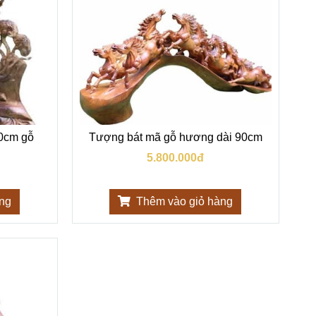
0cm gỗ
Tượng bát mã gỗ hương dài 90cm
5.800.000đ
àng
Thêm vào giỏ hàng