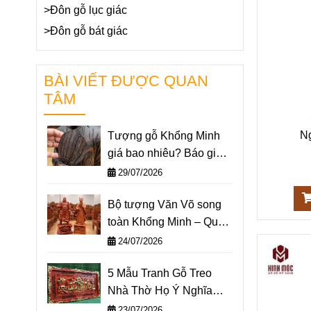
>Đôn gỗ lục giác
>Đôn gỗ bát giác
BÀI VIẾT ĐƯỢC QUAN
TÂM
Ng
Tượng gỗ Khổng Minh
giá bao nhiêu? Báo giá
một số mẫu tượng
29/07/2026
Khổng Minh nổi bật nhất
Bộ tượng Văn Võ song
2026
toàn Khổng Minh – Quan
Công: Ý nghĩa và cách
24/07/2026
đặt trên bàn làm việc
5 Mẫu Tranh Gỗ Treo
Nhà Thờ Họ Ý Nghĩa
Nhất 2026
23/07/2026