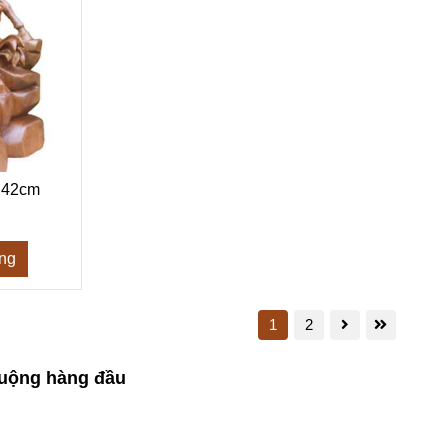
 42cm
àng
1
2
huộng hàng đầu