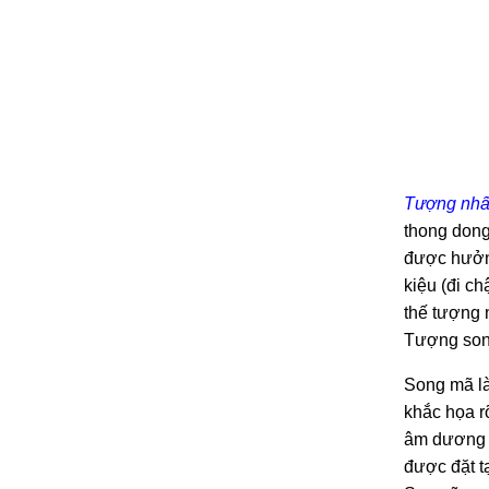
Tượng nhấ
thong dong
được hưởng
kiệu (đi ch
thế tượng 
Tượng so
Song mã là
khắc họa r
âm dương k
được đặt t