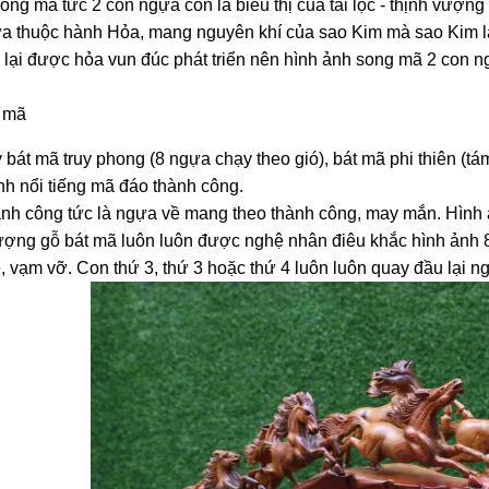
ong mã tức 2 con ngựa còn là biểu thị của tài lộc - thịnh vượ
ựa thuộc hành Hỏa, mang nguyên khí của sao Kim mà sao Kim là bi
 lại được hỏa vun đúc phát triển nên hình ảnh song mã 2 con ngự
 mã
 bát mã truy phong (8 ngựa chạy theo gió), bát mã phi thiên (t
nh nổi tiếng mã đáo thành công.
nh công tức là ngựa về mang theo thành công, may mắn. Hình ả
ượng gỗ bát mã luôn luôn được nghệ nhân điêu khắc hình ảnh 8
 vạm vỡ. Con thứ 3, thứ 3 hoặc thứ 4 luôn luôn quay đầu lại ng