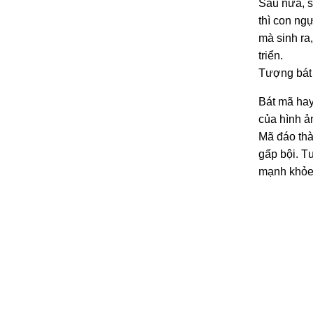
Sau nữa, s
thì con ng
mà sinh ra,
triển.
Tượng bát
Bát mã hay
của hình ả
Mã đáo thà
gấp bội. T
mạnh khỏe,