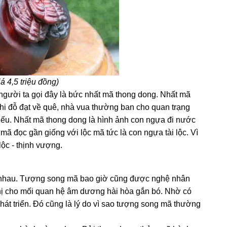
á 4,5 triệu đồng)
gười ta gọi đây là bức nhất mã thong dong. Nhất mã
khi đỗ đạt về quê, nhà vua thường ban cho quan trạng
ếu. Nhất mã thong dong là hình ảnh con ngựa đi nước
mã đọc gần giống với lộc mã tức là con ngựa tài lộc. Vì
ộc - thịnh vượng.
n nhau. Tượng song mã bao giờ cũng được nghệ nhân
 thị cho mối quan hệ âm dương hài hòa gắn bó. Nhờ có
át triển. Đó cũng là lý do vì sao tượng song mã thường