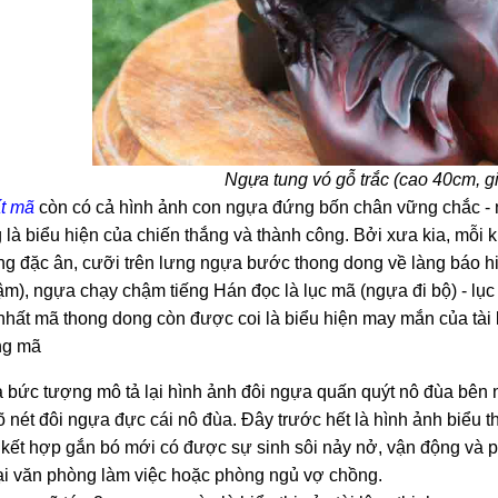
Ngựa tung vó gỗ trắc (cao 40cm, gi
t mã
còn có cả hình ảnh con ngựa đứng bốn chân vững chắc - n
 là biểu hiện của chiến thắng và thành công. Bởi xưa kia, mỗi 
 đặc ân, cưỡi trên lưng ngựa bước thong dong về làng báo hi
ậm), ngựa chạy chậm tiếng Hán đọc là lục mã (ngựa đi bộ) - lục 
nhất mã thong dong còn được coi là biểu hiện may mắn của tài l
ng mã
 bức tượng mô tả lại hình ảnh đôi ngựa quấn quýt nô đùa bê
õ nét đôi ngựa đực cái nô đùa. Đây trước hết là hình ảnh biểu
ết hợp gắn bó mới có được sự sinh sôi nảy nở, vận động và ph
ại văn phòng làm việc hoặc phòng ngủ vợ chồng.