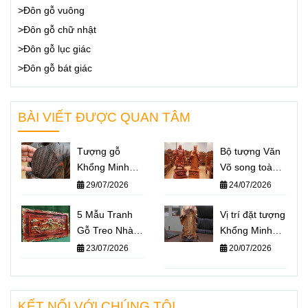
>Đôn gỗ vuông
>Đôn gỗ chữ nhật
>Đôn gỗ lục giác
>Đôn gỗ bát giác
BÀI VIẾT ĐƯỢC QUAN TÂM
Tượng gỗ
Bộ tượng Văn
Khổng Minh
Võ song toàn
giá bao nhiêu?
Khổng Minh –
29/07/2026
24/07/2026
Báo giá một số
Quan Công: Ý
mẫu tượng
5 Mẫu Tranh
nghĩa và cách
Vị trí đặt tượng
Khổng Minh
Gỗ Treo Nhà
đặt trên bàn
Khổng Minh
nổi bật nhất
Thờ Họ Ý
làm việc
chuẩn phong
23/07/2026
20/07/2026
2026
Nghĩa Nhất
thủy – Không
2026
gian nào giúp
“quân sư” hỗ
KẾT NỐI VỚI CHÚNG TÔI