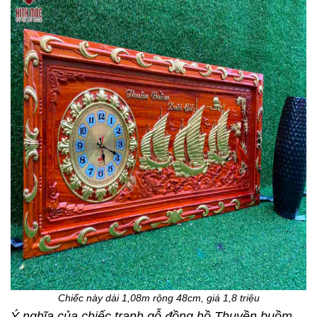
Chiếc này dài 1,08m rộng 48cm, giá 1,8 triệu
Ý nghĩa của chiếc tranh gỗ đồng hồ Thuyền buồm