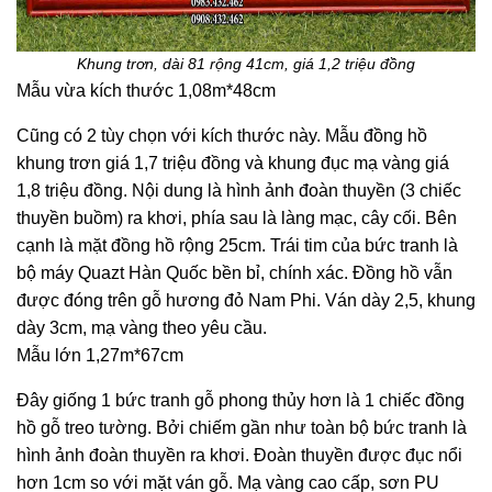
Khung trơn, dài 81 rộng 41cm, giá 1,2 triệu đồng
Mẫu vừa kích thước 1,08m*48cm
Cũng có 2 tùy chọn với kích thước này. Mẫu đồng hồ
khung trơn giá 1,7 triệu đồng và khung đục mạ vàng giá
1,8 triệu đồng. Nội dung là hình ảnh đoàn thuyền (3 chiếc
thuyền buồm) ra khơi, phía sau là làng mạc, cây cối. Bên
cạnh là mặt đồng hồ rộng 25cm. Trái tim của bức tranh là
bộ máy Quazt Hàn Quốc bền bỉ, chính xác. Đồng hồ vẫn
được đóng trên gỗ hương đỏ Nam Phi. Ván dày 2,5, khung
dày 3cm, mạ vàng theo yêu cầu.
Mẫu lớn 1,27m*67cm
Đây giống 1 bức tranh gỗ phong thủy hơn là 1 chiếc đồng
hồ gỗ treo tường. Bởi chiếm gần như toàn bộ bức tranh là
hình ảnh đoàn thuyền ra khơi. Đoàn thuyền được đục nổi
hơn 1cm so với mặt ván gỗ. Mạ vàng cao cấp, sơn PU