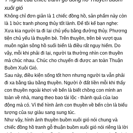
xuôi gió
Không chỉ đơn giản là 1 chiếc đồng hồ, sản phẩm này còn
là 1 bức tranh phong thủy tốt lành. Để tôi kể bạn nghe:
Xưa kia người ta đi lại chủ yếu bằng đường thủy. Phương
tiện chủ yếu là thuyền bè. Trên thuyền, trên bè vượt qua
muôn ngàn sông hồ suối biển là điều rất nguy hiểm. Do
vậy, mỗi khi phải đi lại, người ta thường nhìn con thuyền
mà chúc nhau. Chúc cho chuyến đi được an toàn Thuận
Buồm Xuôi Gió.
Sau này, điều kiện sống tốt hơn nhưng người ta vẫn phải
đi xa bằng tàu bằng thuyền. Người ở đất liền mỗi khi thấy
con thuyền ngoài khơi về bến là biết chồng con mình an
toàn về nhà, mang theo bao tài lộc - thành quả của lao
động mà có. Vì thế hình ảnh con thuyền về bến còn là biểu
tượng của sự giàu sang sung túc.
Như vậy, hình ảnh thuyền buồm xuôi gió nói chung và
chiếc đồng hồ tranh gỗ thuận buồm xuôi gió nói riêng là lời