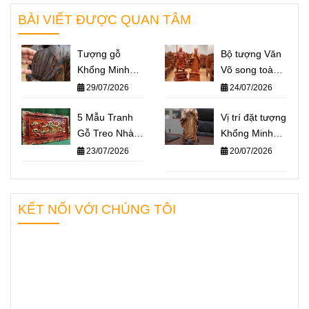
BÀI VIẾT ĐƯỢC QUAN TÂM
Tượng gỗ
Bộ tượng Văn
Khổng Minh
Võ song toàn
giá bao nhiêu?
Khổng Minh –
29/07/2026
24/07/2026
Báo giá một số
Quan Công: Ý
mẫu tượng
5 Mẫu Tranh
nghĩa và cách
Vị trí đặt tượng
Khổng Minh
Gỗ Treo Nhà
đặt trên bàn
Khổng Minh
nổi bật nhất
Thờ Họ Ý
làm việc
chuẩn phong
23/07/2026
20/07/2026
2026
Nghĩa Nhất
thủy – Không
2026
gian nào giúp
“quân sư” hỗ
KẾT NỐI VỚI CHÚNG TÔI
trợ bạn hiệu
quả nhất?