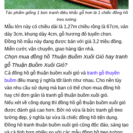
Tác phẩm giống 1 bức tranh điêu khắc gỗ hơn là 1 chiếc đồng hồ
treo tường
Mẫu lớn này có chiều dài là 1,27m chiều rộng là 67cm, ván
dày 3cm, khung dày 4cm, gỗ hương đỏ tuyển chọn.
Đồng hồ mẫu này đang được bán với giá 3,2 triệu đồng.
Miễn cước vận chuyển, giao hàng tận nhà.
Chọn mua đồng hồ Thuận Buồm Xuôi Gió hay tranh
gỗ Thuận Buồm Xuôi Gió?
Cả đồng hồ gỗ thuận buồm xuôi gió và
tranh gỗ thuyền
buồm
đều mang ý nghĩa tốt lành như nhau. Cho nên tùy
vào nhu cầu sử dụng mà bạn có thể chọn mua đồng hồ
hay chỉ đơn giản là tranh gỗ thuận buồm xuôi gió.
Nếu xét về công dụng thì đồng hồ gỗ thuận buồm xuôi gió
được đánh giá cao hơn. Bởi nó vừa là bức tranh gỗ treo
tường đẹp, ý nghĩa lại vừa là chiếc đồng hồ tiện dụng.
Đồng hồ tranh thuận buồm xuôi gió cũng độc đáo, sáng tạo
và cá tính hơn nhiều so với các mẫu đồng hồ treo tường