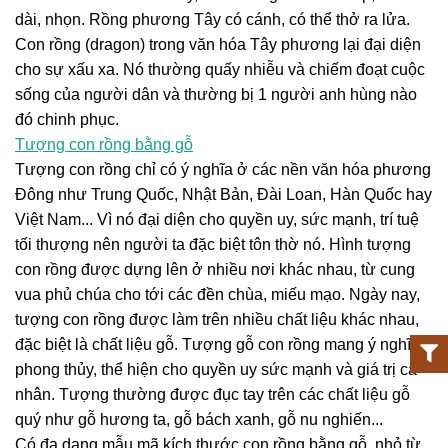
dài, nhọn. Rồng phương Tây có cánh, có thể thở ra lửa.
Con rồng (dragon) trong văn hóa Tây phương lại đại diện
cho sự xấu xa. Nó thường quấy nhiễu và chiếm đoạt cuộc
sống của người dân và thường bị 1 người anh hùng nào
đó chinh phục.
Tượng con rồng bằng gỗ
Tượng con rồng chỉ có ý nghĩa ở các nền văn hóa phương
Đông như Trung Quốc, Nhật Bản, Đài Loan, Hàn Quốc hay
Việt Nam... Vì nó đại diện cho quyền uy, sức mạnh, trí tuệ
tối thượng nên người ta đặc biệt tôn thờ nó. Hình tượng
con rồng được dựng lên ở nhiều nơi khác nhau, từ cung
vua phủ chúa cho tới các đền chùa, miếu mạo. Ngày nay,
tượng con rồng được làm trên nhiều chất liệu khác nhau,
đặc biệt là chất liệu gỗ. Tượng gỗ con rồng mang ý nghĩa
phong thủy, thể hiện cho quyền uy sức mạnh và giá trị cá
nhân. Tượng thường được đục tay trên các chất liệu gỗ
quý như gỗ hương ta, gỗ bách xanh, gỗ nu nghiến...
Có đa dạng mẫu mã kích thước con rồng bằng gỗ, nhỏ từ