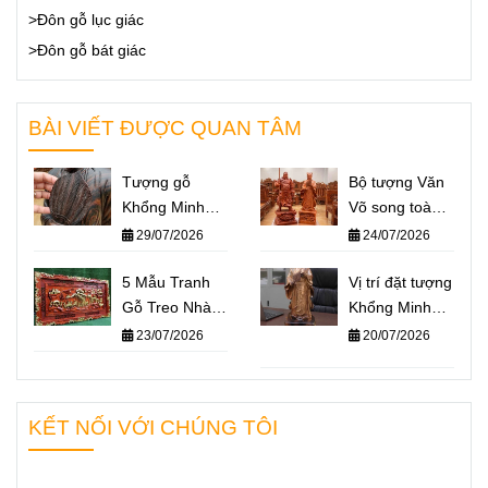
>Đôn gỗ lục giác
>Đôn gỗ bát giác
BÀI VIẾT ĐƯỢC QUAN TÂM
Tượng gỗ
Bộ tượng Văn
Khổng Minh
Võ song toàn
giá bao nhiêu?
Khổng Minh –
29/07/2026
24/07/2026
Báo giá một số
Quan Công: Ý
mẫu tượng
5 Mẫu Tranh
nghĩa và cách
Vị trí đặt tượng
Khổng Minh
Gỗ Treo Nhà
đặt trên bàn
Khổng Minh
nổi bật nhất
Thờ Họ Ý
làm việc
chuẩn phong
23/07/2026
20/07/2026
2026
Nghĩa Nhất
thủy – Không
2026
gian nào giúp
“quân sư” hỗ
KẾT NỐI VỚI CHÚNG TÔI
trợ bạn hiệu
quả nhất?