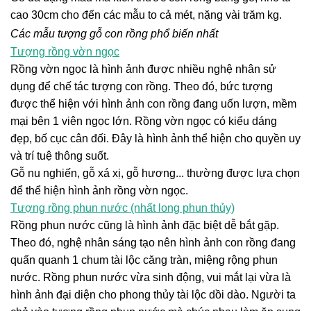
cao 30cm cho đến các mẫu to cả mét, nặng vài trăm kg.
Các mẫu tượng gỗ con rồng phổ biến nhất
Tượng rồng vờn ngọc
Rồng vờn ngọc là hình ảnh được nhiều nghệ nhân sử
dụng để chế tác tượng con rồng. Theo đó, bức tượng
được thể hiện với hình ảnh con rồng đang uốn lượn, mềm
mại bên 1 viên ngọc lớn. Rồng vờn ngọc có kiểu dáng
đẹp, bố cục cân đối. Đây là hình ảnh thể hiện cho quyền uy
và trí tuệ thông suốt.
Gỗ nu nghiến, gỗ xá xị, gỗ hương... thường được lựa chọn
để thể hiện hình ảnh rồng vờn ngọc.
Tượng rồng phun nước (nhất long phun thủy)
Rồng phun nước cũng là hình ảnh đặc biệt dễ bắt gặp.
Theo đó, nghệ nhân sáng tạo nên hình ảnh con rồng đang
quấn quanh 1 chum tài lộc căng tràn, miệng rộng phun
nước. Rồng phun nước vừa sinh động, vui mắt lại vừa là
hình ảnh đại diện cho phong thủy tài lộc dồi dào. Người ta