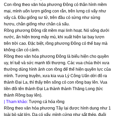
Con rồng theo văn hóa phương Đông có thân hình mềm
mại, mình uốn lượn giống con rắn, trên lưng có vẩy như
vẩy cá. Đầu giống sư tử, trên đầu có sừng như sừng
hươu, chân giống như chân cá sấu.
Rồng phương Đông rất mềm mại linh hoạt. Nó sống dưới
nước, ẩn hiện trong mây mù, khi xuất hiện lại bay lượn
trên trời cao. Đặc biệt, rồng phương Đông có thể bay mà
không cần có cánh.
Rồng theo văn hóa phương Đông là biểu hiện cho quyền
uy, trí tuệ và sức mạnh tối thượng. Các vua chúa thời xưa
thường dùng hình ảnh con rồng để thể hiện quyền lực của
mình. Tương truyền, xưa kia vua Lý Công Uẩn dời đô ra
thành Đại La, thì thấy trên sông có con rồng bay lên. Vua
liền đổi tên thành Đại La thành thành Thăng Long (tức
thành Rồng bay lên).
| Tham khảo:
Tượng cá hóa rồng
Rồng theo văn hóa phương Tây lại được hình dung như 1
loài bò sát lớn. Da có vẩy, mình cứng như sắt thép, đuôi