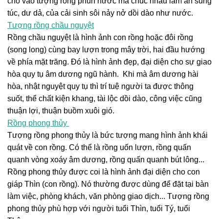
chỏ vào tượng rồng phun nước mà chúc nhau làm ăn sung
túc, dư dả, của cải sinh sôi nảy nở dồi dào như nước.
Tượng rồng chầu nguyệt
Rồng chầu nguyệt là hình ảnh con rồng hoặc đôi rồng
(song long) cùng bay lượn trong mây trời, hai đầu hướng
về phía mặt trăng. Đó là hình ảnh đẹp, đại diện cho sự giao
hòa quy tụ âm dương ngũ hành. Khi mà âm dương hài
hòa, nhật nguyệt quy tụ thì trí tuệ người ta được thông
suốt, thể chất kiện khang, tài lộc dồi dào, công việc cũng
thuận lợi, thuận buồm xuôi gió.
Rồng phong thủy
Tượng rồng phong thủy là bức tượng mang hình ảnh khái
quát về con rồng. Có thể là rồng uốn lượn, rồng quấn
quanh vòng xoáy âm dương, rồng quấn quanh bút lông...
Rồng phong thủy được coi là hình ảnh đại diện cho con
giáp Thìn (con rồng). Nó thường được dùng để đặt tại bàn
làm việc, phòng khách, văn phòng giao dịch... Tượng rồng
phong thủy phù hợp với người tuổi Thìn, tuổi Tý, tuổi