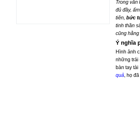
Trong văn 
đủ đầy, ấm 
tiên,
bức t
tinh thần 
cũng hằng
Ý nghĩa 
Hình ảnh c
những trái
bàn tay tà
quả
, họ đã