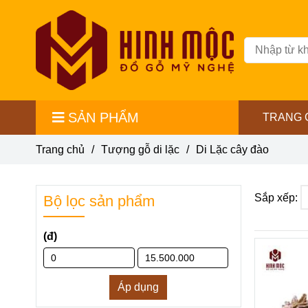
SẢN PHẨM
TRANG 
Trang chủ
/
Tượng gỗ di lặc
/
Di Lặc cây đào
Sắp xếp:
Bộ lọc sản phẩm
(đ)
Áp dụng