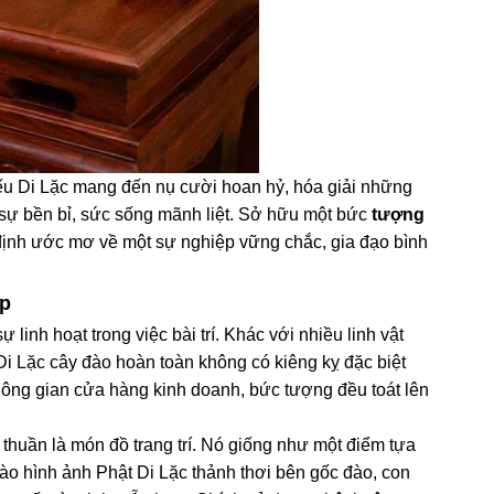
u Di Lặc mang đến nụ cười hoan hỷ, hóa giải những
a sự bền bỉ, sức sống mãnh liệt. Sở hữu một bức
tượng
định ước mơ về một sự nghiệp vững chắc, gia đạo bình
ấp
inh hoạt trong việc bài trí. Khác với nhiều linh vật
Di Lặc cây đào hoàn toàn không có kiêng kỵ đặc biệt
không gian cửa hàng kinh doanh, bức tượng đều toát lên
huần là món đồ trang trí. Nó giống như một điểm tựa
vào hình ảnh Phật Di Lặc thảnh thơi bên gốc đào, con