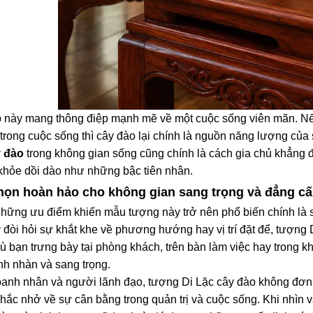
 này mang thông điệp mạnh mẽ về một cuộc sống viên mãn. Nế
n trong cuộc sống thì cây đào lại chính là nguồn năng lượng củ
y đào
trong không gian sống cũng chính là cách gia chủ khẳng 
khỏe dồi dào như những bậc tiên nhân.
họn hoàn hảo cho không gian sang trọng và đẳng c
hững ưu điểm khiến mẫu tượng này trở nên phổ biến chính là sự l
 đòi hỏi sự khắt khe về phương hướng hay vị trí đặt để, tượng 
ù bạn trưng bày tại phòng khách, trên bàn làm việc hay trong 
nh nhàn và sang trọng.
oanh nhân và người lãnh đạo, tượng Di Lặc cây đào không đơn t
 nhắc nhở về sự cân bằng trong quản trị và cuộc sống. Khi nhìn 