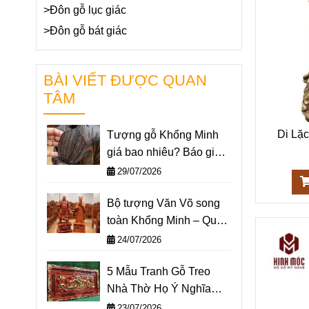
>Đôn gỗ lục giác
>Đôn gỗ bát giác
BÀI VIẾT ĐƯỢC QUAN
TÂM
Di Lặc
Tượng gỗ Khổng Minh
giá bao nhiêu? Báo giá
một số mẫu tượng
29/07/2026
Khổng Minh nổi bật nhất
Bộ tượng Văn Võ song
2026
toàn Khổng Minh – Quan
Công: Ý nghĩa và cách
24/07/2026
đặt trên bàn làm việc
5 Mẫu Tranh Gỗ Treo
Nhà Thờ Họ Ý Nghĩa
Nhất 2026
23/07/2026