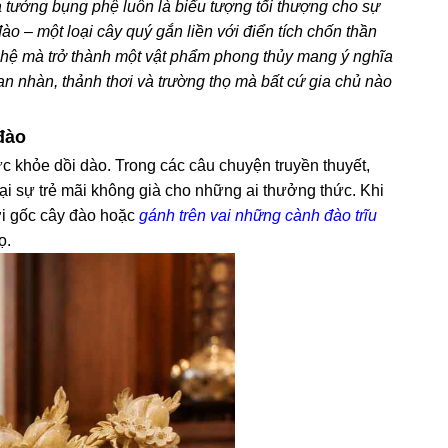
 tướng bụng phệ luôn là biểu tượng tối thượng cho sự
o – một loại cây quý gắn liền với điển tích chốn thần
hệ mà trở thành một vật phẩm phong thủy mang ý nghĩa
an nhàn, thảnh thơi và trường thọ mà bất cứ gia chủ nào
đào
ức khỏe dồi dào. Trong các câu chuyện truyền thuyết,
lại sự trẻ mãi không già cho những ai thưởng thức. Khi
ới gốc cây đào hoặc
gánh trên vai những cành đào trĩu
ọ.