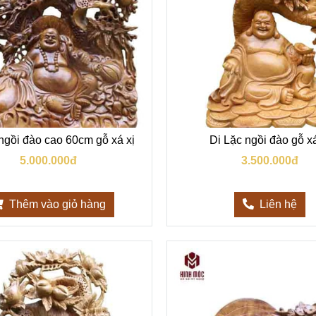
ngồi đào cao 60cm gỗ xá xị
Di Lặc ngồi đào gỗ xá
5.000.000đ
3.500.000đ
Thêm vào giỏ hàng
Liên hệ