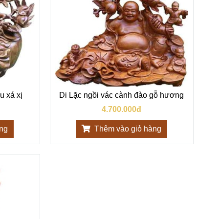
u xá xị
Di Lặc ngồi vác cành đào gỗ hương
4.700.000đ
àng
Thêm vào giỏ hàng