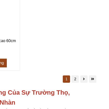
 cao 60cm
àng
1
2
ng Của Sự Trường Thọ,
 Nhàn