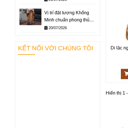
Vị trí đặt tượng Khổng
Minh chuẩn phong thủy –
Không gian nào giúp
20/07/2026
“quân sư” hỗ trợ bạn
hiệu quả nhất?
KẾT NỐI VỚI CHÚNG TÔI
Di lặc n
Hiển thị 1 -