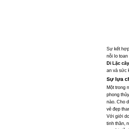
Sự kết hợp
nỗi lo toa
Di Lặc câ
an và sức 
Sự lựa c
Một trong n
phong thủy
nào. Cho d
vẻ đẹp tha
Với giới d
tinh thần,