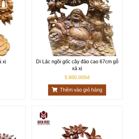
 xị
Di Lặc ngồi gốc cây đào cao 67cm gỗ
xá xị
5.800.000đ
Thêm vào giỏ hàng