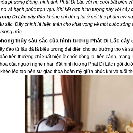
hóa phương Đông, hình ảnh Phật Di Lặc với nụ cười bất biến và
no và hạnh phúc trọn vẹn. Khi kết hợp hình tượng này với cây đà
ượng Di Lặc cây đào
không chỉ dừng lại ở một tác phẩm mỹ ng
sâu sắc. Đây chính là hiện thân cho khát vọng về một cuộc sống 
 mong ước.
phong thủy sâu sắc của hình tượng Phật Di Lặc cây 
ây đào từ lâu đã là biểu tượng đại diện cho sự trường thọ và s
 đào tiên thường chỉ xuất hiện ở chốn bồng lai tiên cảnh, mang 
i hoa của người nghệ nhân đặt hình tượng Phật Di Lặc ngồi dư
 khéo léo tạo nên sự giao thoa hoàn mỹ giữa phúc khí và tuổi th