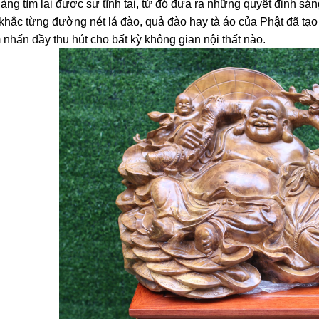
àng tìm lại được sự tĩnh tại, từ đó đưa ra những quyết định sá
khắc từng đường nét lá đào, quả đào hay tà áo của Phật đã tạo 
 nhấn đầy thu hút cho bất kỳ không gian nội thất nào.