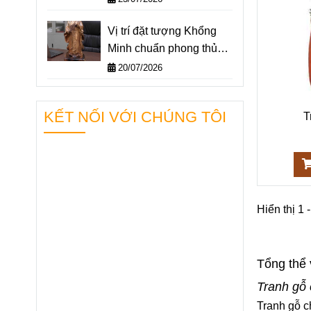
Vị trí đặt tượng Khổng
Minh chuẩn phong thủy –
Không gian nào giúp
20/07/2026
“quân sư” hỗ trợ bạn
hiệu quả nhất?
KẾT NỐI VỚI CHÚNG TÔI
T
Hiển thị 1 -
Tổng thể 
Tranh gỗ
Tranh gỗ c