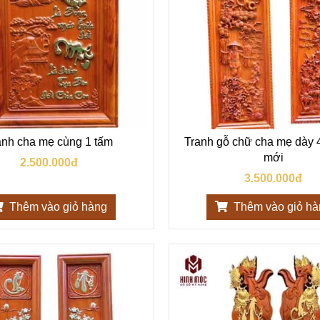
anh cha mẹ cùng 1 tấm
Tranh gỗ chữ cha mẹ dày
mới
2.500.000đ
3.500.000đ
Thêm vào giỏ hàng
Thêm vào giỏ h