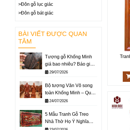
>Đôn gỗ lục giác
>Đôn gỗ bát giác
BÀI VIẾT ĐƯỢC QUAN
TÂM
Tran
Tượng gỗ Khổng Minh
giá bao nhiêu? Báo giá
một số mẫu tượng
29/07/2026
Khổng Minh nổi bật nhất
Bộ tượng Văn Võ song
2026
toàn Khổng Minh – Quan
Công: Ý nghĩa và cách
24/07/2026
đặt trên bàn làm việc
5 Mẫu Tranh Gỗ Treo
Nhà Thờ Họ Ý Nghĩa
Nhất 2026
23/07/2026