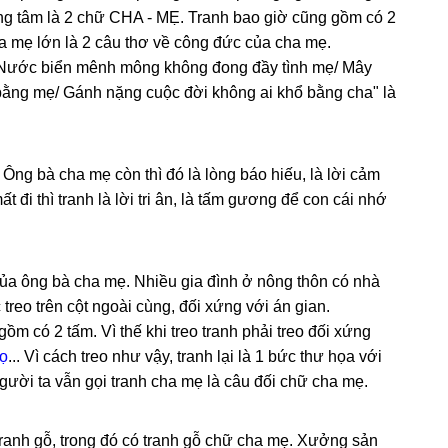
ọng tâm là 2 chữ CHA - MẸ. Tranh bao giờ cũng gồm có 2
a mẹ lớn là 2 câu thơ về công đức của cha mẹ.
"Nước biển mênh mông không đong đầy tình mẹ/ Mây
t bằng mẹ/ Gánh nặng cuộc đời không ai khổ bằng cha" là
ng bà cha mẹ còn thì đó là lòng báo hiếu, là lời cảm
i thì tranh là lời tri ân, là tấm gương để con cái nhớ
a ông bà cha mẹ. Nhiều gia đình ở nông thôn có nhà
reo trên cột ngoài cùng, đối xứng với án gian.
gồm có 2 tấm. Vì thế khi treo tranh phải treo đối xứng
họ
... Vì cách treo như vậy, tranh lại là 1 bức thư họa với
gười ta vẫn gọi tranh cha mẹ là câu đối chữ cha mẹ.
ranh gỗ, trong đó có tranh gỗ chữ cha mẹ. Xưởng sản