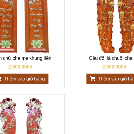
h chữ cha mẹ khung liền
Câu đối lá chuối cha
2.500.000đ
2.000.000đ
Thêm vào giỏ hàng
Thêm vào giỏ h