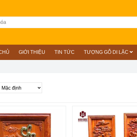
CHỦ
GIỚI THIỆU
TIN TỨC
TƯỢNG GỖ DI LẶC