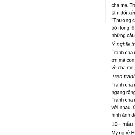
cha mẹ. Tr
tấm đối xứ
"Thương ch
trời lồng 
những câu 
Ý nghĩa t
Tranh cha 
ơn mà con 
về cha mẹ,
Treo tran
Tranh cha 
ngang rộng
Tranh cha m
với nhau. C
hình ảnh d
10+ mẫu 
Mỹ nghệ Hi