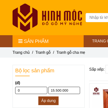
SẢN PHẨM
TRANG 
Trang chủ
/
Tranh gỗ
/
Tranh gỗ cha mẹ
Sắp xếp:
Bộ lọc sản phẩm
(đ)
Áp dụng