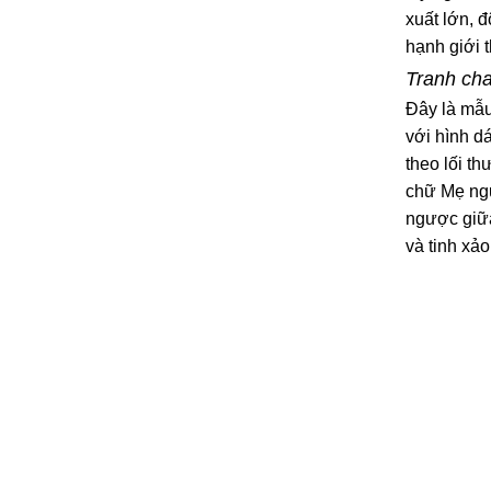
xuất lớn, 
hạnh giới 
Tranh ch
Đây là mẫu
với hình d
theo lối t
chữ Mẹ ngư
ngược giữa
và tinh xả