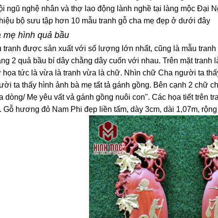
đội ngũ nghệ nhân và thợ lao động lành nghề tại làng mộc Đại
thiệu bộ sưu tập hơn 10 mẫu tranh gỗ cha mẹ đẹp ở dưới đây
a mẹ hình quả bầu
 tranh được sản xuất với số lượng lớn nhất, cũng là mẫu tran
áng 2 quả bầu bí dây chằng dây cuốn với nhau. Trên mặt tranh
hư họa tức là vừa là tranh vừa là chữ. Nhìn chữ Cha người ta th
ời ta thấy hình ảnh bà mẹ tất tả gánh gồng. Bên cạnh 2 chữ ch
 dòng/ Mẹ yêu vất vả gánh gồng nuôi con". Các họa tiết trên tra
o. Gỗ hương đỏ Nam Phi đẹp liền tấm, dày 3cm, dài 1,07m, rộ