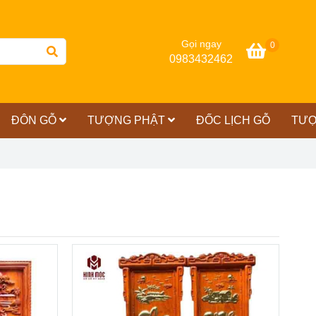
Gọi ngay
0
0983432462
ĐÔN GỖ
TƯỢNG PHẬT
ĐỐC LỊCH GỖ
TƯỢ