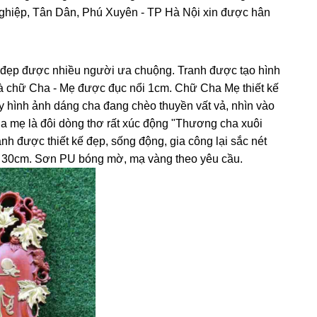
 Nghiệp, Tân Dân, Phú Xuyên - TP Hà Nội xin được hân
h đẹp được nhiều người ưa chuộng. Tranh được tạo hình
 là chữ Cha - Mẹ được đục nổi 1cm. Chữ Cha Mẹ thiết kế
ấy hình ảnh dáng cha đang chèo thuyền vất vả, nhìn vào
a mẹ là đôi dòng thơ rất xúc động "Thương cha xuôi
nh được thiết kế đẹp, sống động, gia công lại sắc nét
ng 30cm. Sơn PU bóng mờ, mạ vàng theo yêu cầu.