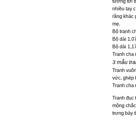
tưởng tới t
nhiều tay 
rằng khác g
mẹ.
Bộ tranh c
Bộ dài 1,0
Bộ dài 1,1
Tranh cha 
3 mẫu tr
Tranh vuôn
vức, ghép 
Tranh cha 
Tranh đục 
mộng chắc 
trưng bày 