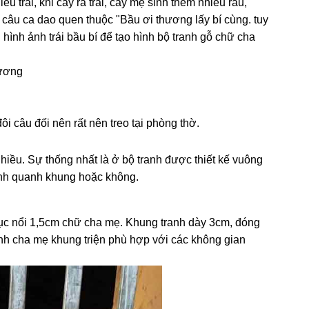
u trái, khi cây ra trái, cây mẹ sinh thêm nhiều râu,
 câu ca dao quen thuộc "Bầu ơi thương lấy bí cùng. tuy
 hình ảnh trái bầu bí để tạo hình bộ tranh gỗ chữ cha
hương
i câu đối nên rất nên treo tại phòng thờ.
hiều. Sự thống nhất là ở bộ tranh được thiết kế vuông
ành quanh khung hoặc không.
đục nổi 1,5cm chữ cha mẹ. Khung tranh dày 3cm, đóng
anh cha mẹ khung triện phù hợp với các không gian