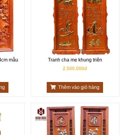
 4cm mẫu
Tranh cha mẹ khung triện
2.500.000đ
àng
Thêm vào giỏ hàng