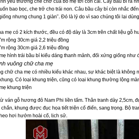
ình yêu thương che chở của bố mẹ tới con cái. Cây bầu bí ra nhiề
cuốn bao bọc, che trở cho trái non. Câu bầu cây bí còn nhắc đến
iống nhưng chung 1 giàn". Đó là lý do vì sao chúng tôi lại dùng
ha mẹ có 2 kích thước, đều có độ dày là 3cm trên chất liệu gỗ 
7m rộng 30cm giá 2,2 triệu đồng
7m rộng 30cm giá 2,6 triệu đồng
mẹ hình trái bầu bí kiểu dáng thanh mảnh, đối xứng giống như đô
anh vuông chữ cha mẹ
g chữ cha mẹ có nhiều kiểu khác nhau, sự khác biệt là không n
khung. Có loại khung tri
ện, cũng có loại khung thường lộng m
mẹ khung triện
từ ván gỗ hương đỏ Nam Phi liền tấm. Thân tranh dày 2,5cm, 
chắn, khung được đục họa tiết triện cổ điển, sang trọng. Bộ tr
theo hơi hướm hoài cổ, lịch sử.