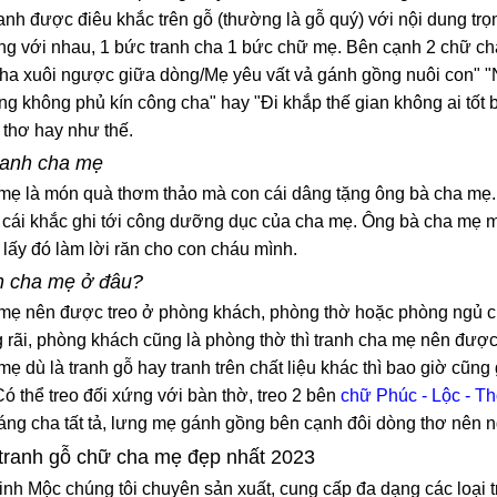
anh được điêu khắc trên gỗ (thường là gỗ quý) với nội dung tr
ng với nhau, 1 bức tranh cha 1 bức chữ mẹ. Bên cạnh 2 chữ ch
a xuôi ngược giữa dòng/Mẹ yêu vất vả gánh gồng nuôi con" 
lộng không phủ kín công cha" hay "Đi khắp thế gian không ai tố
thơ hay như thế.
ranh cha mẹ
mẹ là món quà thơm thảo mà con cái dâng tặng ông bà cha mẹ. Ô
cái khắc ghi tới công dưỡng dục của cha mẹ. Ông bà cha mẹ mất đ
 lấy đó làm lời răn cho con cháu mình.
h cha mẹ ở đâu?
mẹ nên được treo ở phòng khách, phòng thờ hoặc phòng ngủ củ
 rãi, phòng khách cũng là phòng thờ thì tranh cha mẹ nên được t
ẹ dù là tranh gỗ hay tranh trên chất liệu khác thì bao giờ cũng 
ó thể treo đối xứng với bàn thờ, treo 2 bên
chữ Phúc - Lộc - T
áng cha tất tả, lưng mẹ gánh gồng bên cạnh đôi dòng thơ nên n
tranh gỗ chữ cha mẹ đẹp nhất 2023
nh Mộc chúng tôi chuyên sản xuất, cung cấp đa dạng các loại t