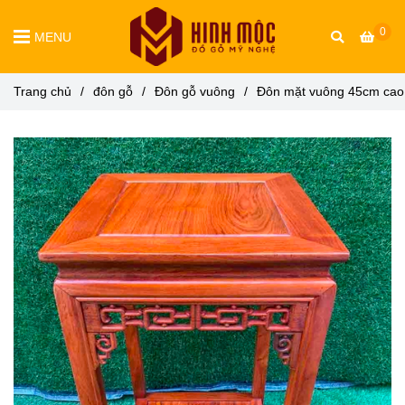
0
MENU
Trang chủ
/
đôn gỗ
/
Đôn gỗ vuông
/
Đôn mặt vuông 45cm ca