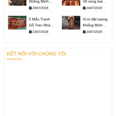
Khổng Minh
Võ song toàn
giá bao nhiêu?
Khổng Minh –
29/07/2026
24/07/2026
Báo giá một số
Quan Công: Ý
mẫu tượng
5 Mẫu Tranh
nghĩa và cách
Vị trí đặt tượng
Khổng Minh
Gỗ Treo Nhà
đặt trên bàn
Khổng Minh
nổi bật nhất
Thờ Họ Ý
làm việc
chuẩn phong
23/07/2026
20/07/2026
2026
Nghĩa Nhất
thủy – Không
2026
gian nào giúp
“quân sư” hỗ
KẾT NỐI VỚI CHÚNG TÔI
trợ bạn hiệu
quả nhất?