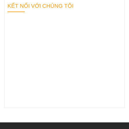
“quân sư” hỗ
KẾT NỐI VỚI CHÚNG TÔI
trợ bạn hiệu
quả nhất?