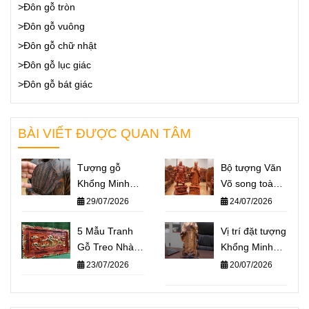
>Đôn gỗ tròn
>Đôn gỗ vuông
>Đôn gỗ chữ nhật
>Đôn gỗ lục giác
>Đôn gỗ bát giác
BÀI VIẾT ĐƯỢC QUAN TÂM
Tượng gỗ
Bộ tượng Văn
Khổng Minh
Võ song toàn
giá bao nhiêu?
Khổng Minh –
29/07/2026
24/07/2026
Báo giá một số
Quan Công: Ý
mẫu tượng
5 Mẫu Tranh
nghĩa và cách
Vị trí đặt tượng
Khổng Minh
Gỗ Treo Nhà
đặt trên bàn
Khổng Minh
nổi bật nhất
Thờ Họ Ý
làm việc
chuẩn phong
23/07/2026
20/07/2026
2026
Nghĩa Nhất
thủy – Không
2026
gian nào giúp