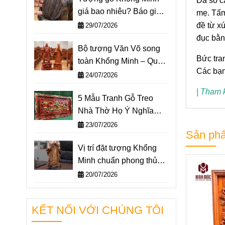
Đa số c
giá bao nhiêu? Báo giá
mẹ. Tấm
một số mẫu tượng
đề từ x
29/07/2026
Khổng Minh nổi bật nhất
đục bằn
Bộ tượng Văn Võ song
2026
Bức tra
toàn Khổng Minh – Quan
Các bạn
Công: Ý nghĩa và cách
24/07/2026
đặt trên bàn làm việc
| Tham 
5 Mẫu Tranh Gỗ Treo
Nhà Thờ Họ Ý Nghĩa
Nhất 2026
23/07/2026
Sản phẩ
Vị trí đặt tượng Khổng
Minh chuẩn phong thủy –
Không gian nào giúp
20/07/2026
“quân sư” hỗ trợ bạn
hiệu quả nhất?
KẾT NỐI VỚI CHÚNG TÔI