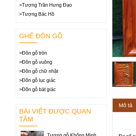
>Tượng Trần Hưng Đạo
>Tượng Bác Hồ
GHẾ ĐÔN GỖ
>Đôn gỗ tròn
>Đôn gỗ vuông
>Đôn gỗ chữ nhật
>Đôn gỗ lục giác
>Đôn gỗ bát giác
Mô tả
BÀI VIẾT ĐƯỢC QUAN
TÂM
Tượng gỗ Khổng Minh