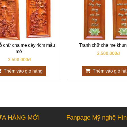
gỗ chữ cha mẹ dày 4cm mẫu
Tranh chữ cha mẹ khung
mới
2.500.000đ
3.500.000đ
Thêm vào giỏ hàng
Thêm vào giỏ h
ỬA HÀNG MỚI
Fanpage Mỹ nghệ Hi