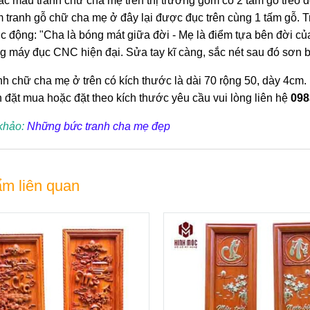
ác mẫu tranh chữ cha mẹ trên thị trường gồm có 2 tấm gỗ treo 
 tranh gỗ chữ cha mẹ ở đây lại được đục trên cùng 1 tấm gỗ. T
úc động: "Cha là bóng mát giữa đời - Mẹ là điểm tựa bên đời củ
g máy đục CNC hiện đại. Sửa tay kĩ càng, sắc nét sau đó sơn 
nh chữ cha mẹ ở trên có kích thước là dài 70 rộng 50, dày 4cm. 
 đặt mua hoặc đặt theo kích thước yêu cầu vui lòng liên hệ
098
khảo:
Những bức tranh cha mẹ đẹp
m liên quan