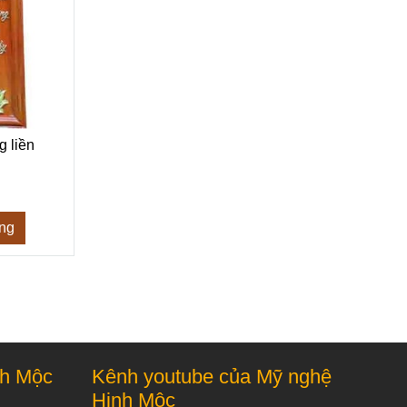
 liền
àng
nh Mộc
Kênh youtube của Mỹ nghệ
Hinh Mộc