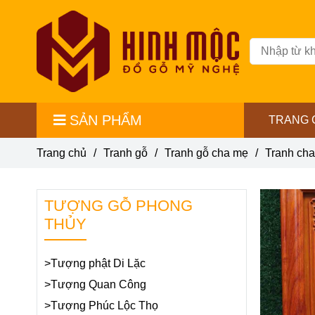
SẢN PHẨM
TRANG 
Trang chủ
/
Tranh gỗ
/
Tranh gỗ cha mẹ
/
Tranh cha
TƯỢNG GỖ PHONG
THỦY
>Tượng phật Di Lặc
>Tượng Quan Công
>Tượng Phúc Lộc Thọ