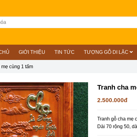
CHỦ
GIỚI THIỆU
TIN TỨC
TƯỢNG GỖ DI LẶC
 mẹ cùng 1 tấm
Tranh cha m
2.500.000đ
Tranh gỗ cha mẹ 
Dài 70 rộng 50, dà