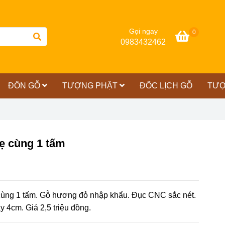
Gọi ngay
0
0983432462
ĐÔN GỖ
TƯỢNG PHẬT
ĐỐC LỊCH GỖ
TƯỢ
ẹ cùng 1 tấm
cùng 1 tấm. Gỗ hương đỏ nhập khẩu. Đục CNC sắc nét.
y 4cm. Giá 2,5 triệu đồng.