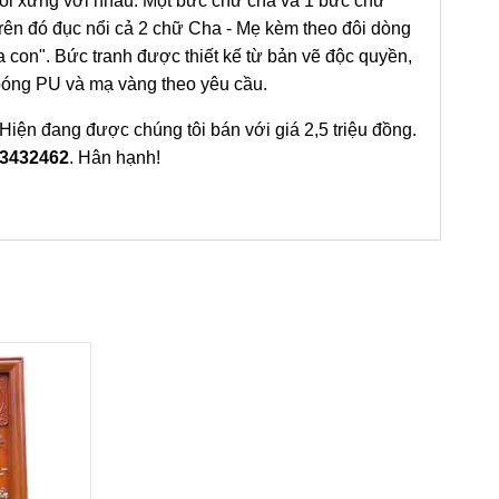
đối xứng với nhau. Một bức chữ cha và 1 bức chữ
rên đó đục nổi cả 2 chữ Cha - Mẹ kèm theo đôi dòng
a con". Bức tranh được thiết kế từ bản vẽ độc quyền,
bóng PU và mạ vàng theo yêu cầu.
Hiện đang được chúng tôi bán với giá 2,5 triệu đồng.
3432462
. Hân hạnh!