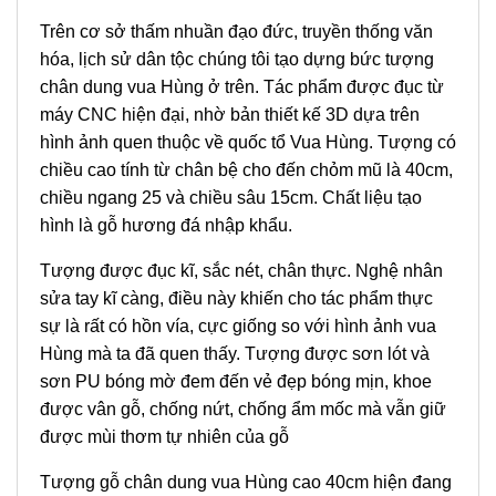
Trên cơ sở thấm nhuần đạo đức, truyền thống văn
hóa, lịch sử dân tộc chúng tôi tạo dựng bức tượng
chân dung vua Hùng ở trên. Tác phẩm được đục từ
máy CNC hiện đại, nhờ bản thiết kế 3D dựa trên
hình ảnh quen thuộc về quốc tổ Vua Hùng. Tượng có
chiều cao tính từ chân bệ cho đến chỏm mũ là 40cm,
chiều ngang 25 và chiều sâu 15cm. Chất liệu tạo
hình là gỗ hương đá nhập khẩu.
Tượng được đục kĩ, sắc nét, chân thực. Nghệ nhân
sửa tay kĩ càng, điều này khiến cho tác phẩm thực
sự là rất có hồn vía, cực giống so với hình ảnh vua
Hùng mà ta đã quen thấy. Tượng được sơn lót và
sơn PU bóng mờ đem đến vẻ đẹp bóng mịn, khoe
được vân gỗ, chống nứt, chống ẩm mốc mà vẫn giữ
được mùi thơm tự nhiên của gỗ
Tượng gỗ chân dung vua Hùng cao 40cm hiện đang