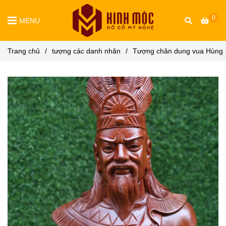
0
MENU
Trang chủ
/
tượng các danh nhân
/
Tượng chân dung vua Hùng