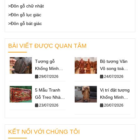
>Đôn gỗ chữ nhật
>Đôn gỗ lục giác
>Đôn gỗ bát giác
BÀI VIẾT ĐƯỢC QUAN TÂM
Tượng gỗ
Bộ tượng Văn
Khổng Minh
Võ song toàn
giá bao nhiêu?
Khổng Minh –
29/07/2026
24/07/2026
Báo giá một số
Quan Công: Ý
mẫu tượng
5 Mẫu Tranh
nghĩa và cách
Vị trí đặt tượng
Khổng Minh
Gỗ Treo Nhà
đặt trên bàn
Khổng Minh
nổi bật nhất
Thờ Họ Ý
làm việc
chuẩn phong
23/07/2026
20/07/2026
2026
Nghĩa Nhất
thủy – Không
2026
gian nào giúp
“quân sư” hỗ
KẾT NỐI VỚI CHÚNG TÔI
trợ bạn hiệu