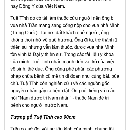
hay Đông Y của Việt Nam.
Tuệ Tĩnh do có tài làm thuốc cứu người nên ông bị
vua nhà Trần mang sang cống nộp cho vua nhà Minh
(Trung Quốc). Tại nơi đất khách quê người, ông
không thôi nhớ về quê hương. Ông đi tu, trở thành 1
thiền sư nhưng vẫn làm thuốc, được vua nhà Minh
tôn vinh là Đại y thiền sư. Trong các tài liệu y khoa
của mình, Tuệ Tĩnh nhấn mạnh đến vai trò của việc
vệ sinh, thể dục. Ông cũng phê phán các phương
pháp chữa bệnh cũ mê tín dị đoan như cúng bái, bùa
chú. Tuệ Tĩnh còn nghiên cứu về các nguồn gốc,
nguyên nhân gây ra bệnh tật. Ông nổi tiếng với câu
nói "Nam dược trị Nam nhân" - thuốc Nam để trị
bệnh cho người nước Nam.
Tượng gỗ Tuệ Tĩnh cao 90cm
Trên cơ sở đó, với sự tôn kính của mình, chúng tôi