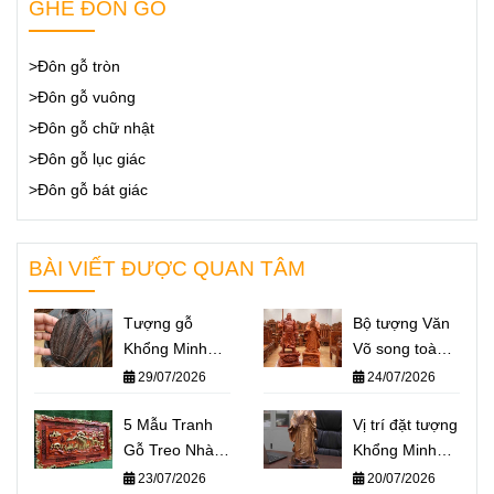
GHẾ ĐÔN GỖ
>Đôn gỗ tròn
>Đôn gỗ vuông
>Đôn gỗ chữ nhật
>Đôn gỗ lục giác
>Đôn gỗ bát giác
BÀI VIẾT ĐƯỢC QUAN TÂM
Tượng gỗ
Bộ tượng Văn
Khổng Minh
Võ song toàn
giá bao nhiêu?
Khổng Minh –
29/07/2026
24/07/2026
Báo giá một số
Quan Công: Ý
mẫu tượng
5 Mẫu Tranh
nghĩa và cách
Vị trí đặt tượng
Khổng Minh
Gỗ Treo Nhà
đặt trên bàn
Khổng Minh
nổi bật nhất
Thờ Họ Ý
làm việc
chuẩn phong
23/07/2026
20/07/2026