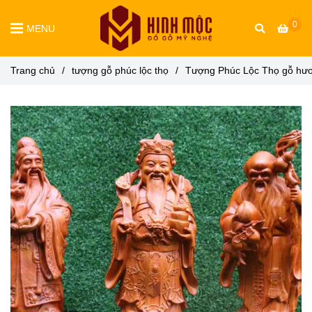
0
MENU
Trang chủ
/
tượng gỗ phúc lộc thọ
/
Tượng Phúc Lộc Thọ gỗ hư