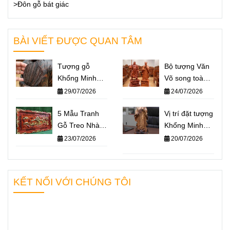
>Đôn gỗ bát giác
BÀI VIẾT ĐƯỢC QUAN TÂM
Tượng gỗ
Bộ tượng Văn
Khổng Minh
Võ song toàn
giá bao nhiêu?
Khổng Minh –
29/07/2026
24/07/2026
Báo giá một số
Quan Công: Ý
mẫu tượng
5 Mẫu Tranh
nghĩa và cách
Vị trí đặt tượng
Khổng Minh
Gỗ Treo Nhà
đặt trên bàn
Khổng Minh
nổi bật nhất
Thờ Họ Ý
làm việc
chuẩn phong
23/07/2026
20/07/2026
2026
Nghĩa Nhất
thủy – Không
2026
gian nào giúp
“quân sư” hỗ
KẾT NỐI VỚI CHÚNG TÔI
trợ bạn hiệu
quả nhất?