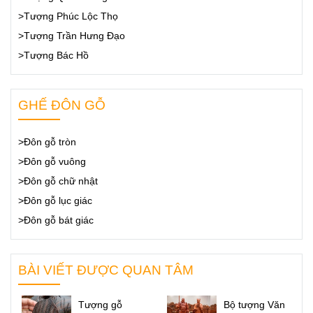
>Tượng Phúc Lộc Thọ
>Tượng Trần Hưng Đạo
>Tượng Bác Hồ
GHẾ ĐÔN GỖ
>Đôn gỗ tròn
>Đôn gỗ vuông
>Đôn gỗ chữ nhật
>Đôn gỗ lục giác
>Đôn gỗ bát giác
BÀI VIẾT ĐƯỢC QUAN TÂM
Tượng gỗ
Bộ tượng Văn