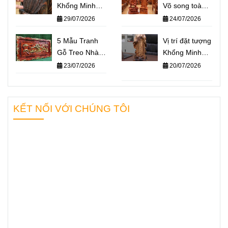
Khổng Minh
Võ song toàn
giá bao nhiêu?
Khổng Minh –
29/07/2026
24/07/2026
Báo giá một số
Quan Công: Ý
mẫu tượng
5 Mẫu Tranh
nghĩa và cách
Vị trí đặt tượng
Khổng Minh
Gỗ Treo Nhà
đặt trên bàn
Khổng Minh
nổi bật nhất
Thờ Họ Ý
làm việc
chuẩn phong
23/07/2026
20/07/2026
2026
Nghĩa Nhất
thủy – Không
2026
gian nào giúp
“quân sư” hỗ
KẾT NỐI VỚI CHÚNG TÔI
trợ bạn hiệu
quả nhất?