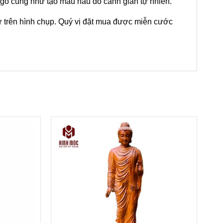
ỗ cũng như tạo màu nâu đỏ cánh gián tự nhiên.
 trên hình chụp. Quý vị đặt mua được miễn cước