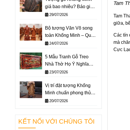
Tam T
giá bao nhiêu? Báo giá
một số mẫu tượng
29/07/2026
Tam Thá
Khổng Minh nổi bật nhất
giữa, b
Bộ tượng Văn Võ song
2026
Các tín 
toàn Khổng Minh – Quan
mà chăm 
Công: Ý nghĩa và cách
24/07/2026
Cực Lạc
đặt trên bàn làm việc
5 Mẫu Tranh Gỗ Treo
Nhà Thờ Họ Ý Nghĩa
Nhất 2026
23/07/2026
Vị trí đặt tượng Khổng
Minh chuẩn phong thủy –
Không gian nào giúp
20/07/2026
“quân sư” hỗ trợ bạn
hiệu quả nhất?
KẾT NỐI VỚI CHÚNG TÔI