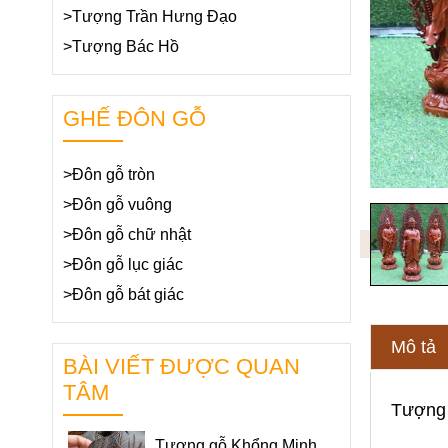
>Tượng Trần Hưng Đạo
>Tượng Bác Hồ
GHẾ ĐÔN GỖ
>Đôn gỗ tròn
>Đôn gỗ vuông
>Đôn gỗ chữ nhật
>Đôn gỗ lục giác
>Đôn gỗ bát giác
Mô tả
BÀI VIẾT ĐƯỢC QUAN
TÂM
Tượng 
Tượng gỗ Khổng Minh