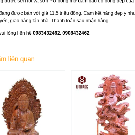
g được sơn lót và sơn PU bóng mờ đảm bảo độ bóng đẹp của g
ang được bán với giá 11,5 triệu đồng. Cam kết hàng đẹp y như
yển, giao hàng tận nhà. Thanh toán sau nhận hàng.
 vui lòng liên hệ
0983432462, 0908432462
m liên quan