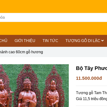
CHỦ
GIỚI THIỆU
TIN TỨC
TƯỢNG GỖ DI LẶC
hánh cao 60cm gỗ hương
Bộ Tây Phư
11.500.000đ
Tượng gỗ Tam Thá
Giá 11,5 triệu đồ