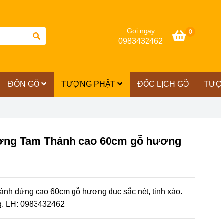
Gọi ngay
0
0983432462
ĐÔN GỖ
TƯỢNG PHẬT
ĐỐC LỊCH GỖ
TƯỢ
ơng Tam Thánh cao 60cm gỗ hương
nh đứng cao 60cm gỗ hương đục sắc nét, tinh xảo.
ng. LH: 0983432462