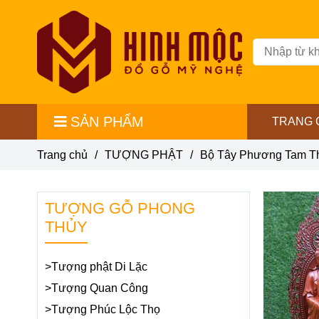
SẢN PHẨM
TRANG 
Trang chủ
/
TƯỢNG PHẬT
/
Bộ Tây Phương Tam T
TƯỢNG GỖ PHONG
THỦY
>Tượng phật Di Lặc
>Tượng Quan Công
>Tượng Phúc Lộc Thọ