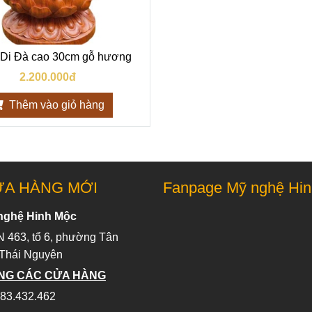
 Di Đà cao 30cm gỗ hương
2.200.000đ
Thêm vào giỏ hàng
ỬA HÀNG MỚI
Fanpage Mỹ nghệ Hi
nghệ Hinh Mộc
 463, tổ 6, phường Tân
 Thái Nguyên
NG CÁC CỬA HÀNG
83.432.462