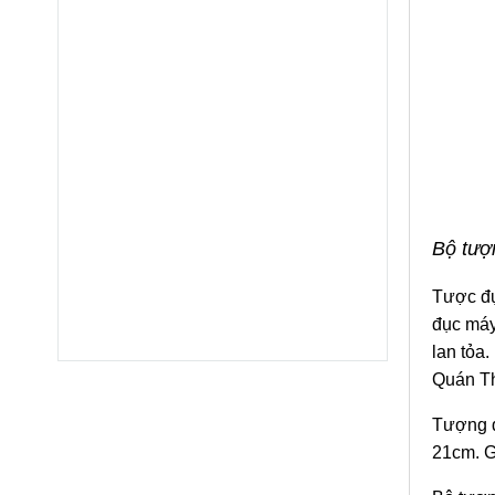
Bộ tượ
Tược đụ
đục máy 
lan tỏa
Quán Th
Tượng đ
21cm. Gỗ