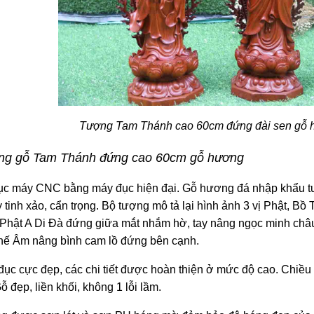
Tượng Tam Thánh cao 60cm đứng đài sen gỗ hư
ng gỗ Tam Thánh đứng cao 60cm gỗ hương
c máy CNC bằng máy đục hiện đại. Gỗ hương đá nhập khẩu tuyể
tinh xảo, cẩn trọng. Bộ tượng mô tả lại hình ảnh 3 vị Phật, Bồ
. Phật A Di Đà đứng giữa mắt nhắm hờ, tay nâng ngọc minh châ
ế Âm nâng bình cam lồ đứng bên cạnh.
ục cực đẹp, các chi tiết được hoàn thiện ở mức độ cao. Chiều
 đẹp, liền khối, không 1 lỗi lầm.