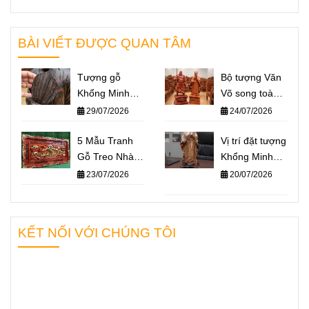
BÀI VIẾT ĐƯỢC QUAN TÂM
Tượng gỗ
Bộ tượng Văn
Khổng Minh
Võ song toàn
giá bao nhiêu?
Khổng Minh –
29/07/2026
24/07/2026
Báo giá một số
Quan Công: Ý
mẫu tượng
5 Mẫu Tranh
nghĩa và cách
Vị trí đặt tượng
Khổng Minh
Gỗ Treo Nhà
đặt trên bàn
Khổng Minh
nổi bật nhất
Thờ Họ Ý
làm việc
chuẩn phong
23/07/2026
20/07/2026
2026
Nghĩa Nhất
thủy – Không
2026
gian nào giúp
“quân sư” hỗ
KẾT NỐI VỚI CHÚNG TÔI
trợ bạn hiệu
quả nhất?