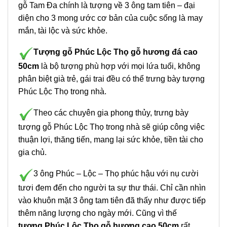
gỗ Tam Đa chính là tượng về 3 ông tam tiên – đại
diện cho 3 mong ước cơ bản của cuộc sống là may
mắn, tài lộc và sức khỏe.
Tượng gỗ Phúc Lộc Thọ gỗ hương đá cao
50cm
là bộ tượng phù hợp với mọi lứa tuổi, không
phân biệt già trẻ, gái trai đều có thể trưng bày tượng
Phúc Lộc Thọ trong nhà.
Theo các chuyên gia phong thủy, trưng bày
tượng gỗ Phúc Lộc Thọ trong nhà sẽ giúp công việc
thuận lợi, thăng tiến, mang lại sức khỏe, tiền tài cho
gia chủ.
3 ông Phúc – Lộc – Thọ phúc hậu với nụ cười
tươi đem đến cho người ta sự thư thái. Chỉ cần nhìn
vào khuôn mặt 3 ông tam tiên đã thấy như được tiếp
thêm năng lượng cho ngày mới. Cũng vì thế
tượng Phúc Lộc Thọ gỗ hương cao 50cm
rất