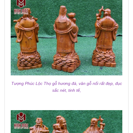
Tượng Phúc Lộc Thọ gỗ hương đá,
vân gỗ nổi rất đẹp,
đục
sắc nét, tinh tế,