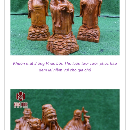
Khuôn mặt 3 ông Phúc Lộc Thọ luôn tươi cười, phúc hậu
đem lại niềm vui cho gia chủ