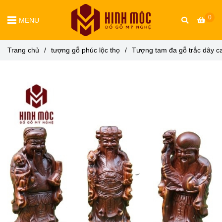
0
MENU
Trang chủ
/
tượng gỗ phúc lộc thọ
/
Tượng tam đa gỗ trắc dây 