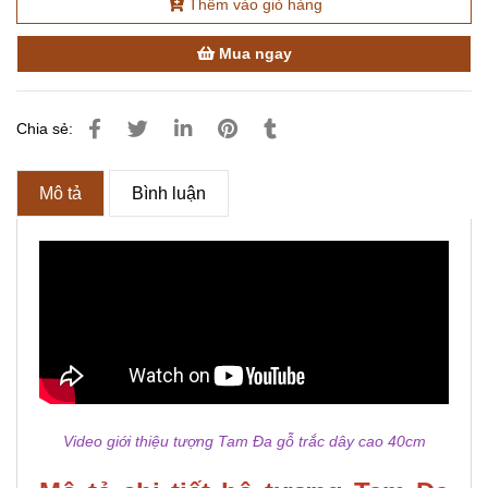
Thêm vào giỏ hàng
Mua ngay
Chia sẻ:
Mô tả
Bình luận
Video giới thiệu tượng Tam Đa gỗ trắc dây cao 40cm