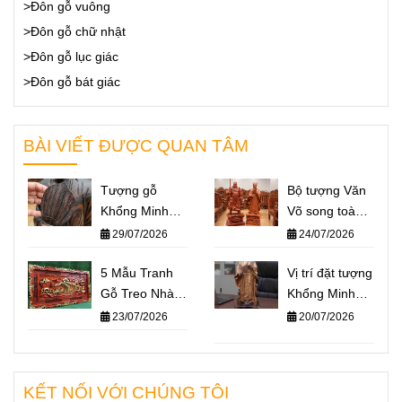
>Đôn gỗ vuông
>Đôn gỗ chữ nhật
>Đôn gỗ lục giác
>Đôn gỗ bát giác
BÀI VIẾT ĐƯỢC QUAN TÂM
Tượng gỗ
Bộ tượng Văn
Khổng Minh
Võ song toàn
giá bao nhiêu?
Khổng Minh –
29/07/2026
24/07/2026
Báo giá một số
Quan Công: Ý
mẫu tượng
5 Mẫu Tranh
nghĩa và cách
Vị trí đặt tượng
Khổng Minh
Gỗ Treo Nhà
đặt trên bàn
Khổng Minh
nổi bật nhất
Thờ Họ Ý
làm việc
chuẩn phong
23/07/2026
20/07/2026
2026
Nghĩa Nhất
thủy – Không
2026
gian nào giúp
“quân sư” hỗ
KẾT NỐI VỚI CHÚNG TÔI
trợ bạn hiệu