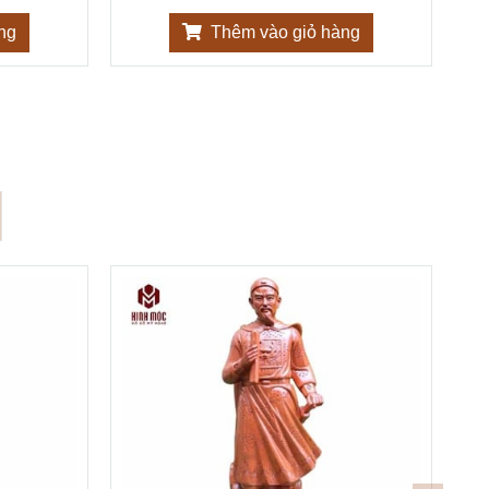
ng
Thêm vào giỏ hàng
-1