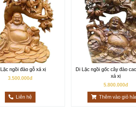
 Lặc ngồi đào gỗ xá xị
Di Lặc ngồi gốc cây đào ca
xá xị
3.500.000đ
5.800.000đ
Liên hệ
Thêm vào giỏ hà