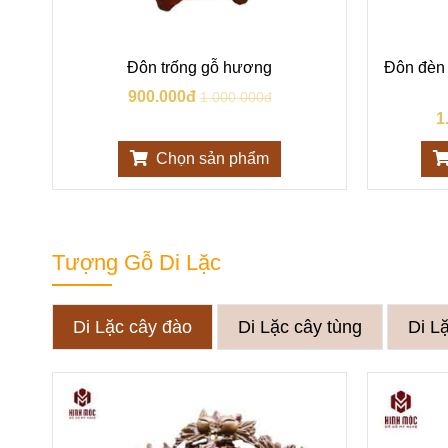
cm
Đôn trống gỗ hương
Đôn đèn
900.000đ
1.000.000đ
1
Chọn sản phẩm
Tượng Gỗ Di Lặc
Di Lặc cây đào
Di Lặc cây tùng
Di L