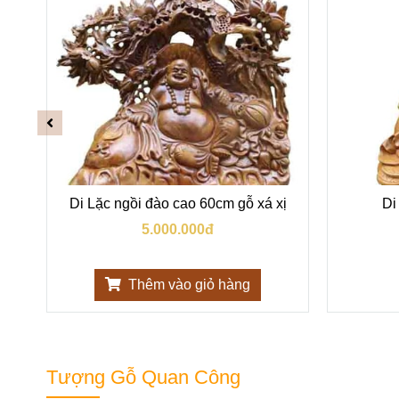
xị
Di Lặc ngồi đào cao 60cm gỗ xá xị
Di
5.000.000đ
Thêm vào giỏ hàng
Tượng Gỗ Quan Công