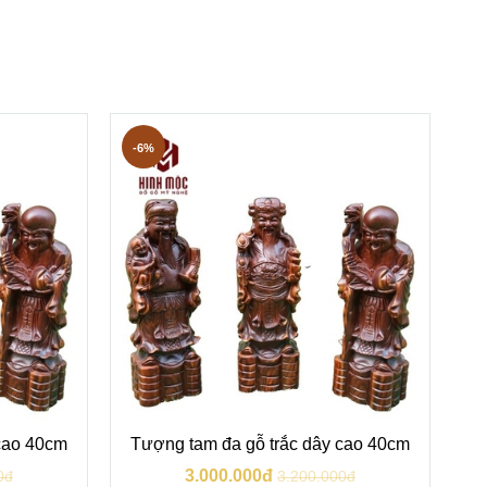
-6%
-
cao 40cm
Tượng tam đa gỗ trắc dây cao 40cm
T
3.000.000đ
0đ
3.200.000đ