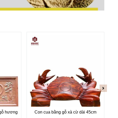
 gỗ hương
Con cua bằng gỗ xà cừ dài 45cm
C