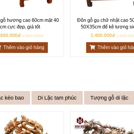
 gỗ hương cao 60cm mặt 40
Đôn gỗ gụ chữ nhật cao 5
cm cực đẹp, giá tốt
50X35cm để kê tượng si
.600.000đ
1.400.000đ
1.800.000đ
1.500.00
Thêm vào giỏ hàng
Thêm vào giỏ hà
ặc kéo bao
Di Lặc tam phúc
Tượng gỗ di lặc