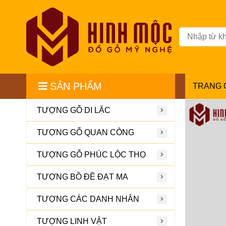
SẢN PHẨM
TRANG 
TƯỢNG GỖ DI LẶC
TƯỢNG GỖ QUAN CÔNG
TƯỢNG GỖ PHÚC LỘC THỌ
TƯỢNG BỒ ĐỀ ĐẠT MA
TƯỢNG CÁC DANH NHÂN
TƯỢNG LINH VẬT