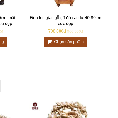
0cm, mặt
Đôn lục giác gỗ gõ đỏ cao từ 40-80cm
Đô
êu đẹp
cực đẹp
700.000đ
0đ
900.000đ
ng
Chọn sản phẩm