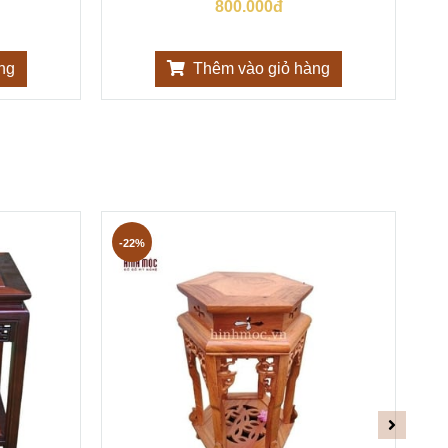
800.000đ
ng
Thêm vào giỏ hàng
-22%
-