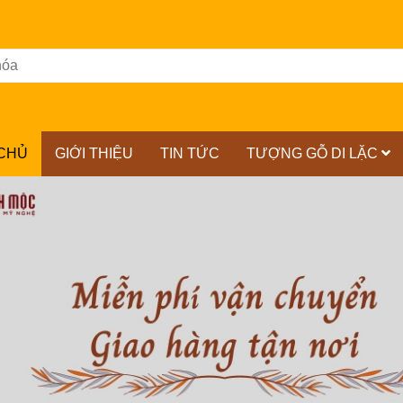
CHỦ
GIỚI THIỆU
TIN TỨC
TƯỢNG GỖ DI LẶC